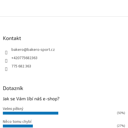
Z
á
p
a
Kontakt
t
bakero
@
bakero-sport.cz
í
+420775682363
775 682 363
Dotazník
Jak se Vám líbí náš e-shop?
Velmi pěkný
(50%)
Něco tomu chybí
(27%)