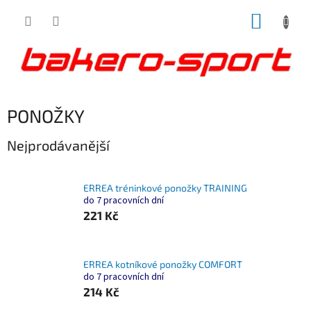
Přejít
NÁKUP
na
obsah
KOŠÍK
PONOŽKY
Nejprodávanější
ERREA tréninkové ponožky TRAINING
do 7 pracovních dní
221 Kč
ERREA kotníkové ponožky COMFORT
do 7 pracovních dní
214 Kč