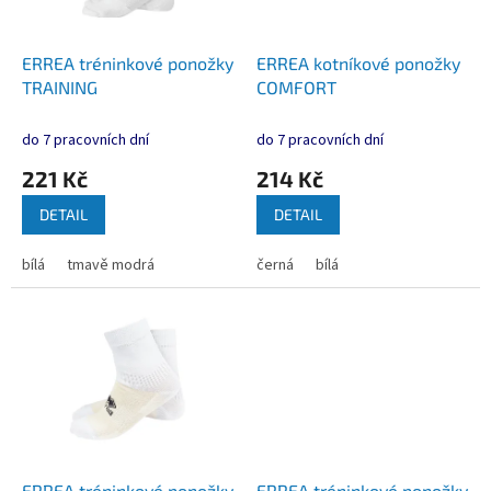
r
o
d
ERREA tréninkové ponožky
ERREA kotníkové ponožky
u
TRAINING
COMFORT
k
t
do 7 pracovních dní
do 7 pracovních dní
ů
221 Kč
214 Kč
DETAIL
DETAIL
bílá
tmavě modrá
černá
bílá
ERREA tréninkové ponožky
ERREA tréninkové ponožky