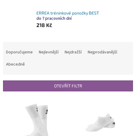
ERREA tréninkové ponožky BEST
do 7 pracovních dní
218 Kč
Ř
a
Doporučujeme
Nejlevnější
Nejdražší
Nejprodávanější
z
e
Abecedně
n
í
p
OTEVŘÍT FILTR
r
o
V
d
ý
u
p
k
i
t
s
ů
p