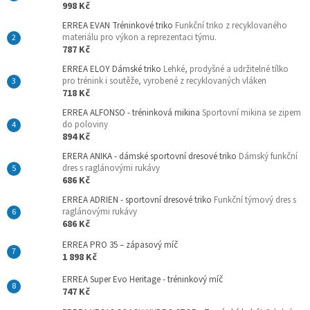
998 Kč
ERREA EVAN Tréninkové triko
Funkční triko z recyklovaného
materiálu pro výkon a reprezentaci týmu.
787 Kč
ERREA ELOY Dámské triko
Lehké, prodyšné a udržitelné tílko
pro trénink i soutěže, vyrobené z recyklovaných vláken
718 Kč
ERREA ALFONSO - tréninková mikina
Sportovní mikina se zipem
do poloviny
894 Kč
ERERA ANIKA - dámské sportovní dresové triko
Dámský funkční
dres s raglánovými rukávy
686 Kč
ERREA ADRIEN - sportovní dresové triko
Funkční týmový dres s
raglánovými rukávy
686 Kč
ERREA PRO 35 – zápasový míč
1 898 Kč
ERREA Super Evo Heritage - tréninkový míč
747 Kč