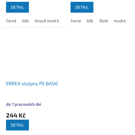
DETAIL
DETAIL
černá
bílá
tmavě modrá
černá
bílá
žlutá
modrá
č
ERREA stulpny PS BASIC
do 7 pracovních dní
244 Kč
DETAIL