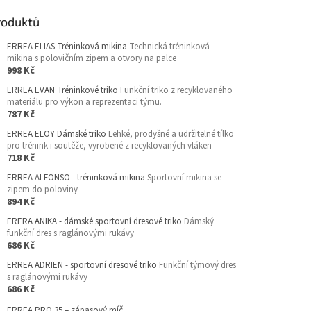
roduktů
ERREA ELIAS Tréninková mikina
Technická tréninková
mikina s polovičním zipem a otvory na palce
998 Kč
ERREA EVAN Tréninkové triko
Funkční triko z recyklovaného
materiálu pro výkon a reprezentaci týmu.
787 Kč
ERREA ELOY Dámské triko
Lehké, prodyšné a udržitelné tílko
pro trénink i soutěže, vyrobené z recyklovaných vláken
718 Kč
ERREA ALFONSO - tréninková mikina
Sportovní mikina se
zipem do poloviny
894 Kč
ERERA ANIKA - dámské sportovní dresové triko
Dámský
funkční dres s raglánovými rukávy
686 Kč
ERREA ADRIEN - sportovní dresové triko
Funkční týmový dres
s raglánovými rukávy
686 Kč
ERREA PRO 35 – zápasový míč