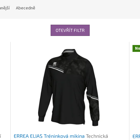
nější
Abecedně
OTEVŘÍT FILTR
No
í
ERREA ELIAS Tréninková mikina
Technická
ER