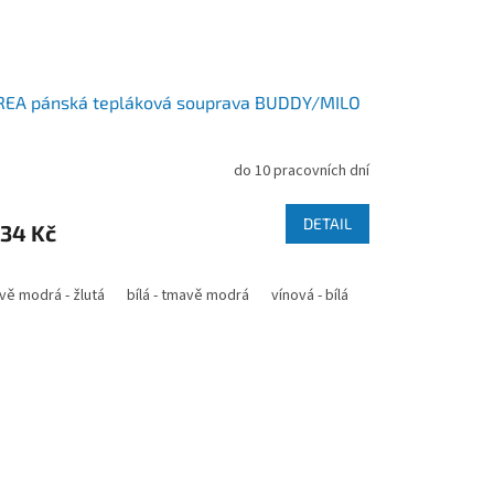
REA pánská tepláková souprava BUDDY/MILO
do 10 pracovních dní
DETAIL
734 Kč
odrá
 - bílá
vě modrá - žlutá
vínová
tmavě modrá - bílá
zelená - černá
bílá - tmavě modrá
modrá - bílá
modrá - tmavě modrá
vínová - bílá
černá - bílá
červená - bílá
vínová - černá
tmavě modrá 
tm