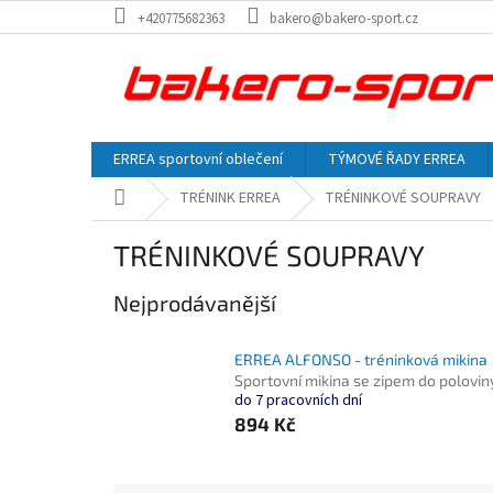
Přejít
+420775682363
bakero@bakero-sport.cz
na
obsah
ERREA sportovní oblečení
TÝMOVÉ ŘADY ERREA
Domů
TRÉNINK ERREA
TRÉNINKOVÉ SOUPRAVY
TRÉNINKOVÉ SOUPRAVY
Nejprodávanější
ERREA ALFONSO - tréninková mikina
Sportovní mikina se zipem do polovin
do 7 pracovních dní
894 Kč