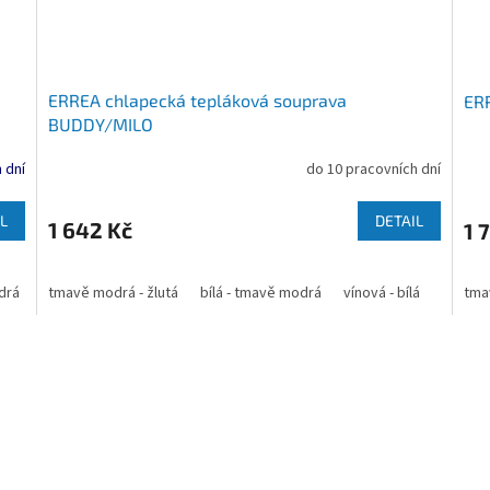
ERREA chlapecká tepláková souprava
ER
BUDDY/MILO
 dní
do 10 pracovních dní
L
DETAIL
1 642 Kč
1 
drá
bílá - černá
tmavě modrá - žlutá
červená - černá
bílá - tmavě modrá
červená - tmavě modrá
vínová - bílá
tmavě m
červená
tma
O
v
l
á
d
a
c
í