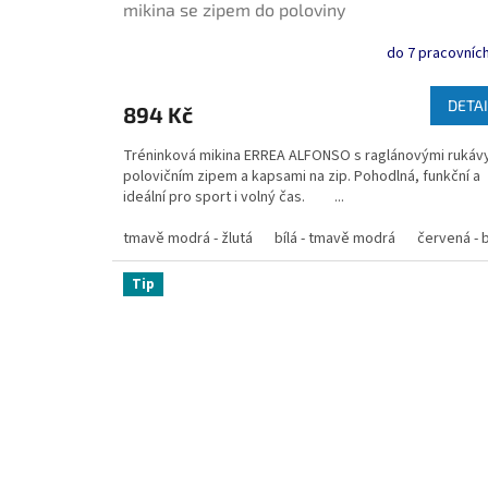
mikina se zipem do poloviny
do 7 pracovních
DETAI
894 Kč
Tréninková mikina ERREA ALFONSO s raglánovými rukáv
polovičním zipem a kapsami na zip. Pohodlná, funkční a
ideální pro sport i volný čas. ...
tmavě modrá - žlutá
bílá - tmavě modrá
červená - b
Tip