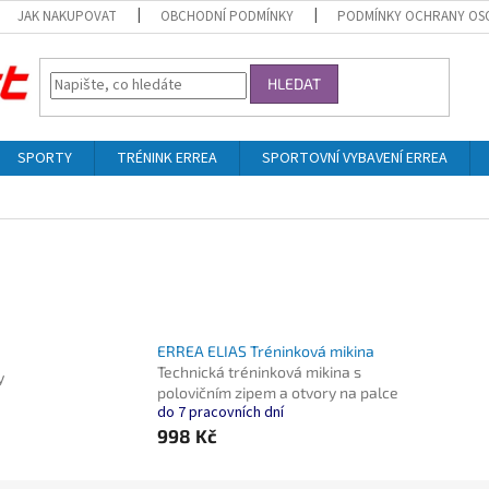
JAK NAKUPOVAT
OBCHODNÍ PODMÍNKY
PODMÍNKY OCHRANY OS
HLEDAT
SPORTY
TRÉNINK ERREA
SPORTOVNÍ VYBAVENÍ ERREA
ERREA ELIAS Tréninková mikina
Technická tréninková mikina s
y
polovičním zipem a otvory na palce
do 7 pracovních dní
998 Kč