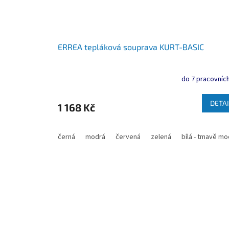
ERREA tepláková souprava KURT-BASIC
do 7 pracovních
DETAI
1 168 Kč
černá
modrá
červená
zelená
bílá - tmavě mo