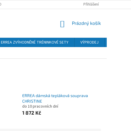
OBNÍCH ÚDAJŮ
Přihlášení
NÁKUPNÍ
Prázdný košík
KOŠÍK
ERREA ZVÝHODNĚNÉ TRÉNINKOVÉ SETY
VÝPRODEJ
Obchodní 
ERREA dámská tepláková souprava
CHRISTINE
do 10 pracovních dní
1 872 Kč