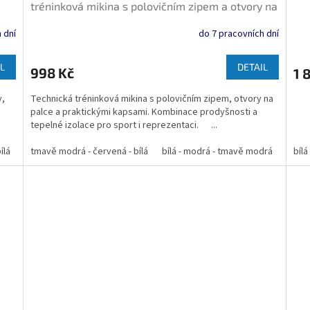
tréninková mikina s polovičním zipem a otvory na
palce
 dní
do 7 pracovních dní
L
DETAIL
998 Kč
1 
y,
Technická tréninková mikina s polovičním zipem, otvory na
palce a praktickými kapsami. Kombinace prodyšnosti a
tepelné izolace pro sport i reprezentaci. ...
ílá
tmavě modrá - bílá
tmavě modrá - červená - bílá
modrá - bílá
bílá - modrá - tmavě modrá
černá - bílá
tmavě modrá - če
modrá
bíl