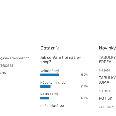
p
r
v
k
y
v
ý
p
i
Dotazník
Novinky
s
u
Jak se Vám líbí náš e-
TABULKY
o
@
bakero-sport.cz
shop?
ERREA
75682363
Velmi pěkný
5.4.2024
2 363
(50%)
TABULKY
JOMA
Něco tomu chybí
(27%)
5.4.2024
Nelíbí se mi
POTISK
(23%)
Počet hlasů:
22
23.11.2022