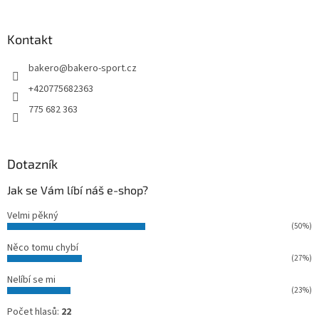
á
p
a
Kontakt
t
bakero
@
bakero-sport.cz
í
+420775682363
775 682 363
Dotazník
Jak se Vám líbí náš e-shop?
Velmi pěkný
(50%)
Něco tomu chybí
(27%)
Nelíbí se mi
(23%)
Počet hlasů:
22