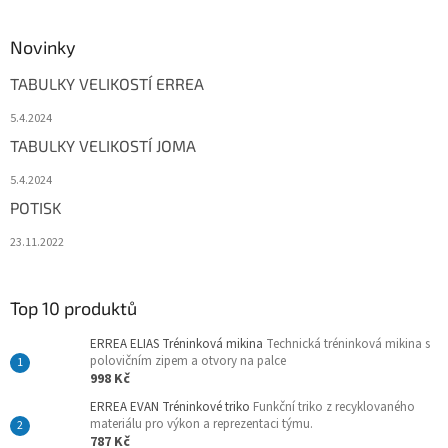
Novinky
TABULKY VELIKOSTÍ ERREA
5.4.2024
TABULKY VELIKOSTÍ JOMA
5.4.2024
POTISK
23.11.2022
Top 10 produktů
ERREA ELIAS Tréninková mikina
Technická tréninková mikina s
polovičním zipem a otvory na palce
998 Kč
ERREA EVAN Tréninkové triko
Funkční triko z recyklovaného
materiálu pro výkon a reprezentaci týmu.
787 Kč