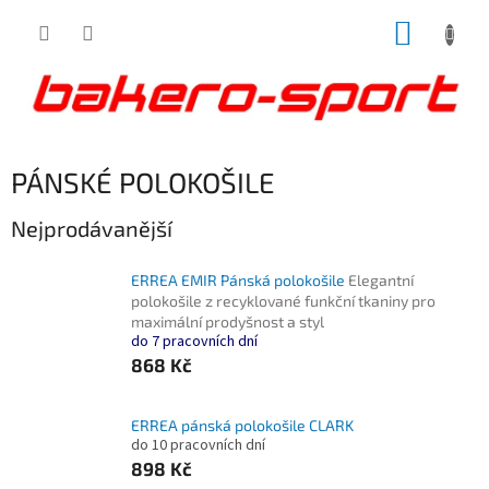
Přejít
NÁKUP
na
obsah
KOŠÍK
PÁNSKÉ POLOKOŠILE
Nejprodávanější
ERREA EMIR Pánská polokošile
Elegantní
polokošile z recyklované funkční tkaniny pro
maximální prodyšnost a styl
do 7 pracovních dní
868 Kč
ERREA pánská polokošile CLARK
do 10 pracovních dní
898 Kč