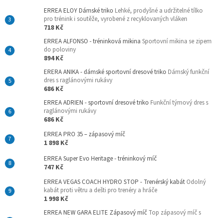
ERREA ELOY Dámské triko
Lehké, prodyšné a udržitelné tílko
pro trénink i soutěže, vyrobené z recyklovaných vláken
718 Kč
ERREA ALFONSO - tréninková mikina
Sportovní mikina se zipem
do poloviny
894 Kč
ERERA ANIKA - dámské sportovní dresové triko
Dámský funkční
dres s raglánovými rukávy
686 Kč
ERREA ADRIEN - sportovní dresové triko
Funkční týmový dres s
raglánovými rukávy
686 Kč
ERREA PRO 35 – zápasový míč
1 898 Kč
ERREA Super Evo Heritage - tréninkový míč
747 Kč
ERREA VEGAS COACH HYDRO STOP - Trenérský kabát
Odolný
kabát proti větru a dešti pro trenéry a hráče
1 998 Kč
ERREA NEW GARA ELITE Zápasový míč
Top zápasový míč s