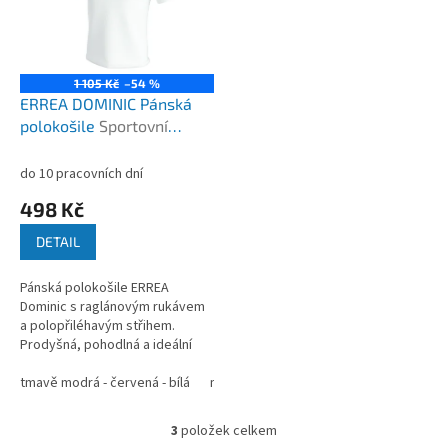
1 105 Kč
–54 %
ERREA DOMINIC Pánská
polokošile
Sportovní
polokošile pro
reprezentaci i volný čas
do 10 pracovních dní
498 Kč
DETAIL
Pánská polokošile ERREA
Dominic s raglánovým rukávem
a polopřiléhavým střihem.
Prodyšná, pohodlná a ideální
pro sport i klubovou
reprezentaci.
tmavě modrá - červená - bílá
modrá - tmavě modrá - bílá
černá - ant
3
položek celkem
O