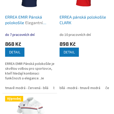
p
r
o
d
ERREA EMIR Pánská
ERREA pánská polokošile
u
polokošile
Elegantní
CLARK
k
polokošile z recyklované
t
funkční tkaniny pro
do 7 pracovních dní
do 10 pracovních dní
ů
maximální prodyšnost a
868 Kč
898 Kč
styl
DETAIL
DETAIL
ERREA EMIR Pánská polokošile je
skvělou volbou pro sportovce,
kteří hledají kombinaci
funkčnosti a elegance. Je
vyrobena z inovativní tkaniny
Future (100% recyklovaný
tmavě modrá - červená - bílá
bílá - modrá - tmavě modrá
bílá - modrá - tmavě modrá
modrá - t
červen
polyester)...
Výprodej