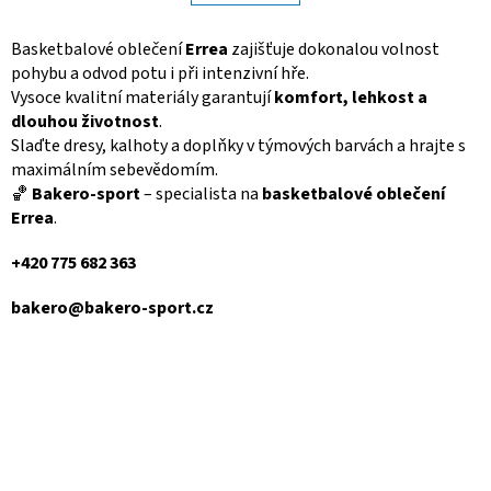
á
k
d
o
v
a
Basketbalové oblečení
Errea
zajišťuje dokonalou volnost
á
c
pohybu a odvod potu i při intenzivní hře.
n
í
Vysoce kvalitní materiály garantují
komfort, lehkost a
í
p
dlouhou životnost
.
r
Slaďte dresy, kalhoty a doplňky v týmových barvách a hrajte s
v
maximálním sebevědomím.
k
🏀
Bakero-sport
– specialista na
y
basketbalové oblečení
v
Errea
.
ý
p
+420 775 682 363
i
s
bakero@bakero-sport.cz
u