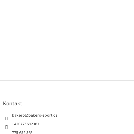
Z
á
p
a
Kontakt
t
bakero
@
bakero-sport.cz
í
+420775682363
775 682 363