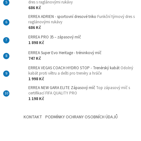
dres s raglánovými rukávy
686 Kč
ERREA ADRIEN - sportovní dresové triko
Funkční týmový dres s
raglánovými rukávy
686 Kč
ERREA PRO 35 – zápasový míč
1 898 Kč
ERREA Super Evo Heritage - tréninkový míč
747 Kč
ERREA VEGAS COACH HYDRO STOP - Trenérský kabát
Odolný
kabát proti větru a dešti pro trenéry a hráče
1 998 Kč
ERREA NEW GARA ELITE Zápasový míč
Top zápasový míč s
certifikací FIFA QUALITY PRO
1 198 Kč
KONTAKT
PODMÍNKY OCHRANY OSOBNÍCH ÚDAJŮ