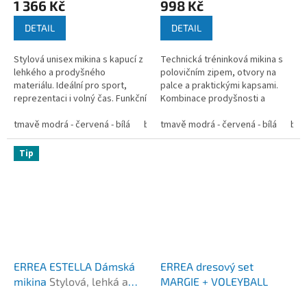
1 366 Kč
998 Kč
DETAIL
DETAIL
Stylová unisex mikina s kapucí z
Technická tréninková mikina s
lehkého a prodyšného
polovičním zipem, otvory na
materiálu. Ideální pro sport,
palce a praktickými kapsami.
reprezentaci i volný čas. Funkční
Kombinace prodyšnosti a
detaily a moderní vzhled. ...
tepelné izolace pro sport i
tmavě modrá - červená - bílá
bílá - modrá - tmavě modrá
reprezentaci. ...
tmavě modrá - červená - bílá
modrá - t
bíl
Tip
ERREA ESTELLA Dámská
ERREA dresový set
mikina
Stylová, lehká a
MARGIE + VOLEYBALL
prodyšná mikina s