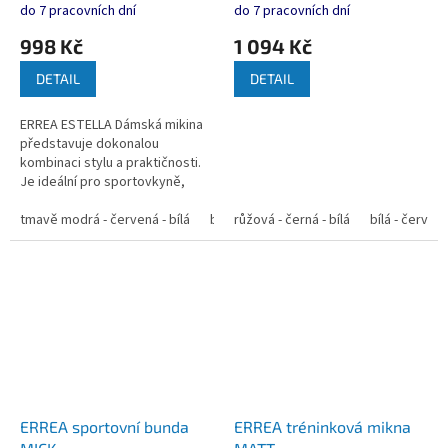
rolákem pro střední
do 7 pracovních dní
do 7 pracovních dní
sezónu.
998 Kč
1 094 Kč
DETAIL
DETAIL
ERREA ESTELLA Dámská mikina
představuje dokonalou
kombinaci stylu a praktičnosti.
Je ideální pro sportovkyně,
které hledají všestranný a
moderní oděv pro reprezentaci
tmavě modrá - červená - bílá
bílá - modrá - tmavě modrá
růžová - černá - bílá
bílá - červen
modrá - t
svého týmu...
ERREA sportovní bunda
ERREA tréninková mikna