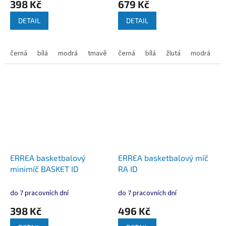
398 Kč
679 Kč
DETAIL
DETAIL
černá
bílá
modrá
tmavě modrá
černá
bílá
žlutá
modrá
č
ERREA basketbalový
ERREA basketbalový míč
minimíč BASKET ID
RA ID
do 7 pracovních dní
do 7 pracovních dní
398 Kč
496 Kč