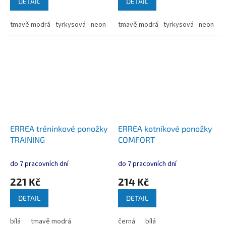
DETAIL
DETAIL
tmavě modrá - tyrkysová - neon žlutá
tmavě modrá - tyrkysová - neon žlu
ERREA tréninkové ponožky
ERREA kotníkové ponožky
TRAINING
COMFORT
do 7 pracovních dní
do 7 pracovních dní
221 Kč
214 Kč
DETAIL
DETAIL
bílá
tmavě modrá
černá
bílá