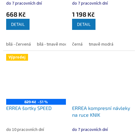
do 7 pracovních dní
do 7 pracovních dní
668 Kč
1 198 Kč
DETAIL
DETAIL
bílá - červená
bílá - tmavě modrá
černá
bílá - modrá
tmavě modrá
bílá - černá
čer
Výprodej
829 Kč
–51 %
ERREA šortky SPEED
ERREA kompresní návleky
na ruce KNIK
do 10 pracovních dní
do 7 pracovních dní