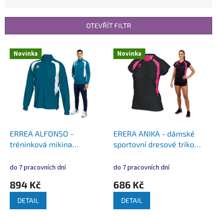
n
í
p
OTEVŘÍT FILTR
r
o
V
Novinka
Novinka
d
ý
u
p
k
i
t
s
ů
p
r
o
d
ERREA ALFONSO -
ERERA ANIKA - dámské
u
tréninková mikina
sportovní dresové triko
k
Sportovní mikina se zipem
Dámský funkční dres s
t
do poloviny
raglánovými rukávy
do 7 pracovních dní
do 7 pracovních dní
ů
894 Kč
686 Kč
DETAIL
DETAIL