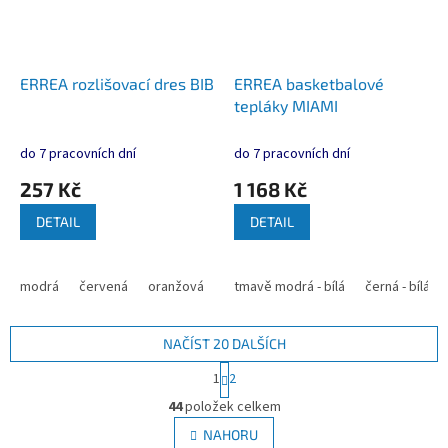
ERREA rozlišovací dres BIB
ERREA basketbalové
tepláky MIAMI
do 7 pracovních dní
do 7 pracovních dní
257 Kč
1 168 Kč
DETAIL
DETAIL
modrá
červená
oranžová
růžová
tmavě modrá - bílá
neon žlutá
černá - bílá
neon zelená
NAČÍST 20 DALŠÍCH
S
1
2
t
O
r
44
položek celkem
v
á
l
NAHORU
n