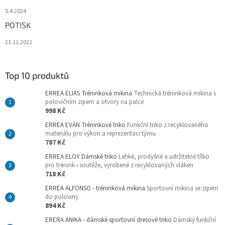
5.4.2024
POTISK
23.11.2022
Top 10 produktů
ERREA ELIAS Tréninková mikina
Technická tréninková mikina s
polovičním zipem a otvory na palce
998 Kč
ERREA EVAN Tréninkové triko
Funkční triko z recyklovaného
materiálu pro výkon a reprezentaci týmu.
787 Kč
ERREA ELOY Dámské triko
Lehké, prodyšné a udržitelné tílko
pro trénink i soutěže, vyrobené z recyklovaných vláken
718 Kč
ERREA ALFONSO - tréninková mikina
Sportovní mikina se zipem
do poloviny
894 Kč
ERERA ANIKA - dámské sportovní dresové triko
Dámský funkční