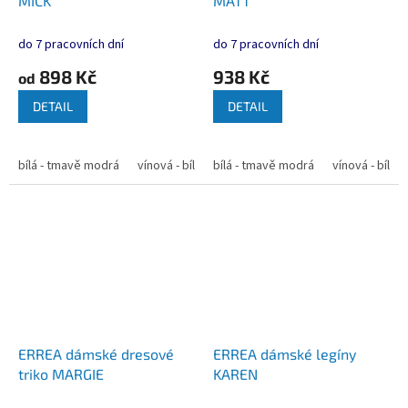
MICK
MATT
do 7 pracovních dní
do 7 pracovních dní
898 Kč
938 Kč
od
DETAIL
DETAIL
bílá - tmavě modrá
vínová - bílá
bílá - tmavě modrá
červená - bílá
tmavě modrá - bíl
vínová - bílá
ERREA dámské dresové
ERREA dámské legíny
triko MARGIE
KAREN