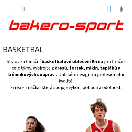
Přejít
NÁKUP
na
obsah
KOŠÍK
BASKETBAL
Stylové a funkční
basketbalové oblečení Errea
pro hráče i
celé týmy. Vybírejte z
dresů, šortek, mikin, tepláků a
tréninkových souprav
v italském designu a profesionální
kvalitě.
Errea – značka, která spojuje výkon, pohodlí a odolnost.