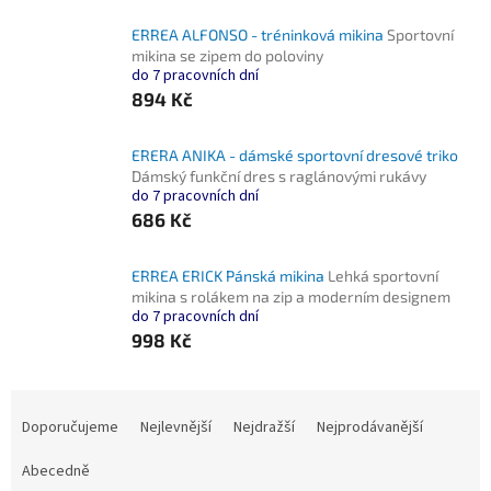
ERREA ALFONSO - tréninková mikina
Sportovní
mikina se zipem do poloviny
do 7 pracovních dní
894 Kč
ERERA ANIKA - dámské sportovní dresové triko
Dámský funkční dres s raglánovými rukávy
do 7 pracovních dní
686 Kč
ERREA ERICK Pánská mikina
Lehká sportovní
mikina s rolákem na zip a moderním designem
do 7 pracovních dní
998 Kč
Ř
a
Doporučujeme
Nejlevnější
Nejdražší
Nejprodávanější
z
e
Abecedně