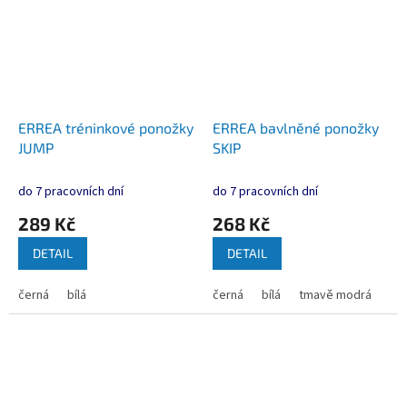
ERREA tréninkové ponožky
ERREA bavlněné ponožky
JUMP
SKIP
do 7 pracovních dní
do 7 pracovních dní
289 Kč
268 Kč
DETAIL
DETAIL
černá
bílá
černá
bílá
tmavě modrá