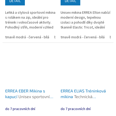
DETAIL
DETAIL
Lehká a stylová sportovní mikina
Unisex mikina ERREA Elton nabízí
s rolákem na zip, ideální pro
moderní design, tepelnou
trénink i volnočasové aktivity.
izolaci a pohodlí díky dvojité
Pohodlný střih, moderní vzhled
tkanině Elastic Tricot, ideální
a praktické detaily. ...
pro chladnější období. ...
tmavě modrá - červená - bílá
bílá - modrá - tmavě modrá
tmavě modrá - červená - bílá
modrá - t
bíl
ERREA EBER Mikina s
ERREA ELIAS Tréninková
kapucí
Unisex sportovní
mikina
Technická
mikina s kapucí z lehkého
tréninková mikina s
trikotového materiálu
polovičním zipem a otvory
do 7 pracovních dní
do 7 pracovních dní
na palce