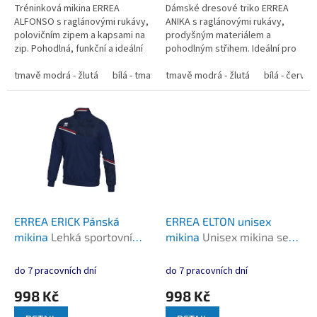
Tréninková mikina ERREA
Dámské dresové triko ERREA
ALFONSO s raglánovými rukávy,
ANIKA s raglánovými rukávy,
polovičním zipem a kapsami na
prodyšným materiálem a
zip. Pohodlná, funkční a ideální
pohodlným střihem. Ideální pro
pro sport i volný čas. ...
trénink i zápasy. ...
tmavě modrá - žlutá
bílá - tmavě modrá
tmavě modrá - žlutá
červená - bílá
bílá - červen
tmavě mod
ERREA ERICK Pánská
ERREA ELTON unisex
mikina
Lehká sportovní
mikina
Unisex mikina se
mikina s rolákem na zip a
stojacím límečkem na zip,
moderním designem
tepelná izolace, sportovní
do 7 pracovních dní
do 7 pracovních dní
design
998 Kč
998 Kč