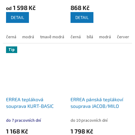
1 598 Kč
868 Kč
od
DETAIL
DETAIL
černá
modrá
tmavě modrá
černá
bílá
modrá
červená
Tip
ERREA tepláková
ERREA pánská teplákoví
souprava KURT-BASIC
souprava JACOB/MILO
do 7 pracovních dní
do 10 pracovních dní
1 168 Kč
1 798 Kč