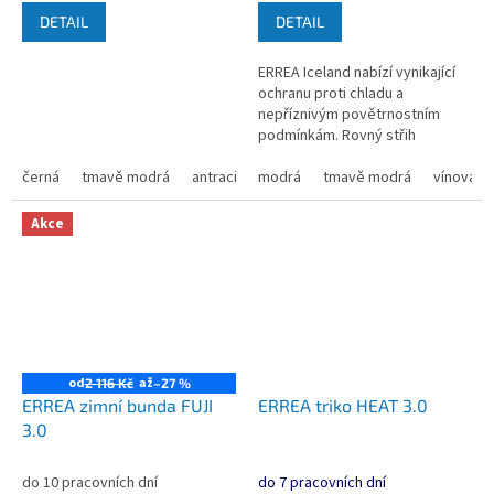
DETAIL
DETAIL
ERREA Iceland nabízí vynikající
ochranu proti chladu a
nepříznivým povětrnostním
podmínkám. Rovný střih
Zapínání na zip po celé délce
černá
tmavě modrá
antracitová
Fleecová vnitřní strana +...
modrá
tmavě modrá
vínová
Akce
od
až
2 116 Kč
–27 %
ERREA zimní bunda FUJI
ERREA triko HEAT 3.0
3.0
do 10 pracovních dní
do 7 pracovních dní