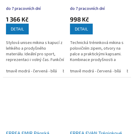
mikina s kapucí z lehkého
tréninková mikina s
trikotového materiálu
polovičním zipem a otvory
do 7 pracovních dní
do 7 pracovních dní
na palce
1 366 Kč
998 Kč
DETAIL
DETAIL
Stylová unisex mikina s kapucí z
Technická tréninková mikina s
lehkého a prodyšného
polovičním zipem, otvory na
materiálu. Ideální pro sport,
palce a praktickými kapsami.
reprezentaci i volný čas. Funkční
Kombinace prodyšnosti a
detaily a moderní vzhled. ...
tepelné izolace pro sport i
tmavě modrá - červená - bílá
bílá - modrá - tmavě modrá
reprezentaci. ...
tmavě modrá - červená - bílá
modrá - t
bíl
ERREA EMIR Pánská
ERREA EVAN Tréninkové