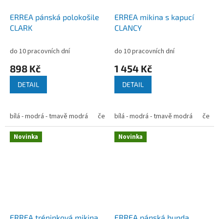
ERREA pánská polokošile
ERREA mikina s kapucí
CLARK
CLANCY
do 10 pracovních dní
do 10 pracovních dní
898 Kč
1 454 Kč
DETAIL
DETAIL
bílá - modrá - tmavě modrá
červená - černá - bílá
bílá - modrá - tmavě modrá
zelená - černá - b
červen
Novinka
Novinka
ERREA tréninková mikina
ERREA pánská bunda