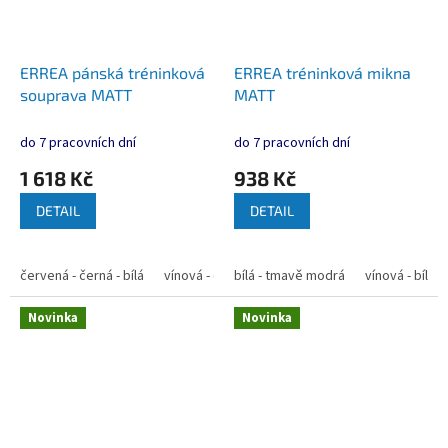
ERREA pánská tréninková
ERREA tréninková mikna
souprava MATT
MATT
do 7 pracovních dní
do 7 pracovních dní
1 618 Kč
938 Kč
DETAIL
DETAIL
červená - černá - bílá
vínová - černá - bílá
bílá - tmavě modrá
bílá - tmavě modrá
vínová - bílá
tma
Novinka
Novinka