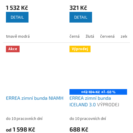
1 532 Kč
321 Kč
DETAIL
DETAIL
tmavě modrá
černá
žlutá
červená
zelená
Akce
Výprodej
od
až
2 104 Kč
–68 %
ERREA zimní bunda NIAMH
ERREA zimní bunda
ICELAND 3.0
VÝPRODEJ
do 10 pracovních dní
do 10 pracovních dní
1 598 Kč
688 Kč
od