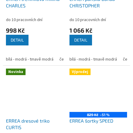
CHARLES
CHRISTOPHER
do 10 pracovních dní
do 10 pracovních dní
998 Kč
1 066 Kč
DETAIL
DETAIL
bílá - modrá - tmavě modrá
červená - černá - bílá
bílá - modrá - tmavě modrá
zelená - černá - b
červen
Novinka
Výprodej
829 Kč
–51 %
ERREA dresové triko
ERREA šortky SPEED
CURTIS