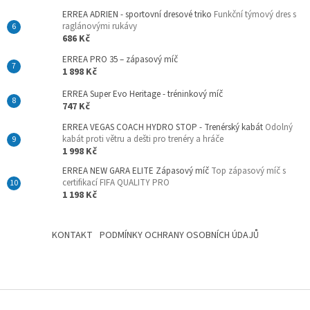
ERREA ADRIEN - sportovní dresové triko
Funkční týmový dres s
raglánovými rukávy
686 Kč
ERREA PRO 35 – zápasový míč
1 898 Kč
ERREA Super Evo Heritage - tréninkový míč
747 Kč
ERREA VEGAS COACH HYDRO STOP - Trenérský kabát
Odolný
kabát proti větru a dešti pro trenéry a hráče
1 998 Kč
ERREA NEW GARA ELITE Zápasový míč
Top zápasový míč s
certifikací FIFA QUALITY PRO
1 198 Kč
KONTAKT
PODMÍNKY OCHRANY OSOBNÍCH ÚDAJŮ