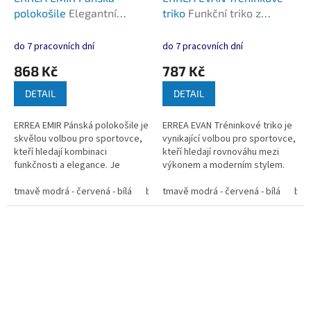
polokošile
Elegantní
triko
Funkční triko z
polokošile z recyklované
recyklovaného materiálu
funkční tkaniny pro
pro výkon a reprezentaci
do 7 pracovních dní
do 7 pracovních dní
maximální prodyšnost a
týmu.
868 Kč
787 Kč
styl
DETAIL
DETAIL
ERREA EMIR Pánská polokošile je
ERREA EVAN Tréninkové triko je
skvělou volbou pro sportovce,
vynikající volbou pro sportovce,
kteří hledají kombinaci
kteří hledají rovnováhu mezi
funkčnosti a elegance. Je
výkonem a moderním stylem.
vyrobena z inovativní tkaniny
Design trika s transferovým
Future (100% recyklovaný
tmavě modrá - červená - bílá
bílá - modrá - tmavě modrá
potiskem a páskou na hrudi...
tmavě modrá - červená - bílá
modrá - t
bíl
polyester)...