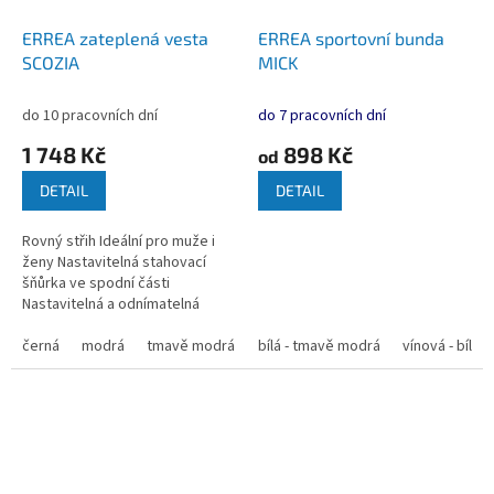
ERREA zateplená vesta
ERREA sportovní bunda
SCOZIA
MICK
do 10 pracovních dní
do 7 pracovních dní
1 748 Kč
898 Kč
od
DETAIL
DETAIL
Rovný střih Ideální pro muže i
ženy Nastavitelná stahovací
šňůrka ve spodní části
Nastavitelná a odnímatelná
kapuce Zapínání na zip po celé
délce Boční kapsy na zip...
černá
modrá
tmavě modrá
antracitová
bílá - tmavě modrá
vínová - bílá