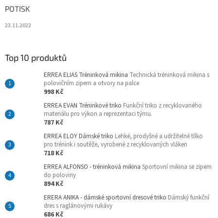
POTISK
23.11.2022
Top 10 produktů
ERREA ELIAS Tréninková mikina
Technická tréninková mikina s
polovičním zipem a otvory na palce
998 Kč
ERREA EVAN Tréninkové triko
Funkční triko z recyklovaného
materiálu pro výkon a reprezentaci týmu.
787 Kč
ERREA ELOY Dámské triko
Lehké, prodyšné a udržitelné tílko
pro trénink i soutěže, vyrobené z recyklovaných vláken
718 Kč
ERREA ALFONSO - tréninková mikina
Sportovní mikina se zipem
do poloviny
894 Kč
ERERA ANIKA - dámské sportovní dresové triko
Dámský funkční
dres s raglánovými rukávy
686 Kč