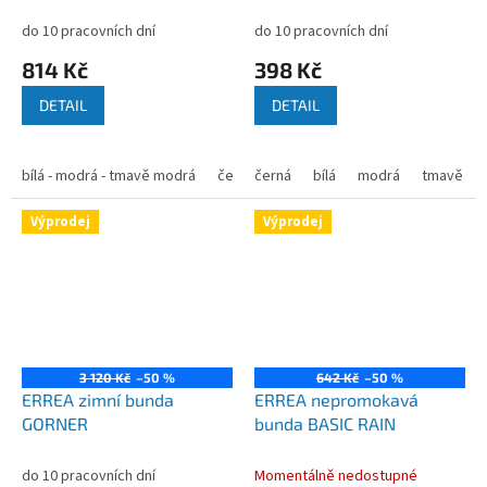
do 10 pracovních dní
do 10 pracovních dní
814 Kč
398 Kč
DETAIL
DETAIL
bílá - modrá - tmavě modrá
červená - černá - bílá
černá
bílá
modrá
oranžová - černá -
tmavě mo
Výprodej
Výprodej
3 120 Kč
–50 %
642 Kč
–50 %
ERREA zimní bunda
ERREA nepromokavá
GORNER
bunda BASIC RAIN
do 10 pracovních dní
Momentálně nedostupné