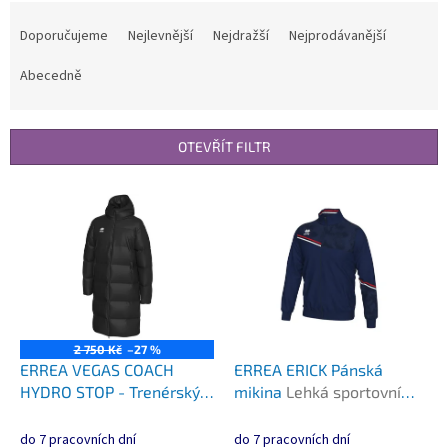
Ř
a
Doporučujeme
Nejlevnější
Nejdražší
Nejprodávanější
z
e
Abecedně
n
í
p
OTEVŘÍT FILTR
r
o
V
d
ý
u
p
k
i
t
s
ů
p
r
o
2 750 Kč
–27 %
d
ERREA VEGAS COACH
ERREA ERICK Pánská
u
HYDRO STOP - Trenérský
mikina
Lehká sportovní
k
kabát
Odolný kabát proti
mikina s rolákem na zip a
t
větru a dešti pro trenéry a
moderním designem
do 7 pracovních dní
do 7 pracovních dní