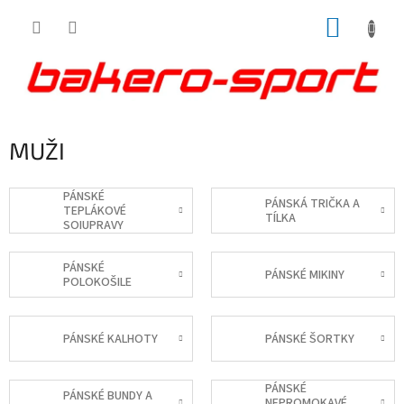
Přejít
NÁKUP
na
obsah
KOŠÍK
MUŽI
PÁNSKÉ
PÁNSKÁ TRIČKA A
TEPLÁKOVÉ
TÍLKA
SOIUPRAVY
PÁNSKÉ
PÁNSKÉ MIKINY
POLOKOŠILE
PÁNSKÉ KALHOTY
PÁNSKÉ ŠORTKY
PÁNSKÉ
PÁNSKÉ BUNDY A
NEPROMOKAVÉ