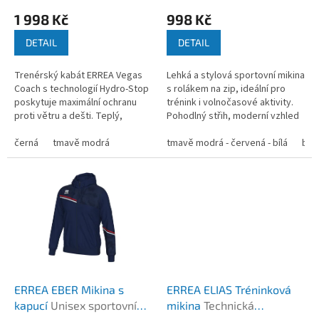
ů
hráče
1 998 Kč
998 Kč
DETAIL
DETAIL
Trenérský kabát ERREA Vegas
Lehká a stylová sportovní mikina
Coach s technologií Hydro-Stop
s rolákem na zip, ideální pro
poskytuje maximální ochranu
trénink i volnočasové aktivity.
proti větru a dešti. Teplý,
Pohodlný střih, moderní vzhled
polstrovaný interiér a praktické
a praktické detaily. ...
kapsy zajistí pohodlí i v...
černá
tmavě modrá
tmavě modrá - červená - bílá
bíl
ERREA EBER Mikina s
ERREA ELIAS Tréninková
kapucí
Unisex sportovní
mikina
Technická