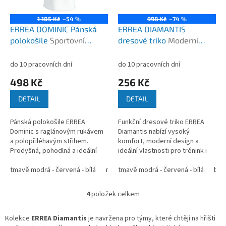
1 105 Kč
–54 %
998 Kč
–74 %
ERREA DOMINIC Pánská
ERREA DIAMANTIS
polokošile
Sportovní
dresové triko
Moderní
polokošile pro
klubový dres s maximální
reprezentaci i volný čas
prodyšností
do 10 pracovních dní
do 10 pracovních dní
498 Kč
256 Kč
DETAIL
DETAIL
Pánská polokošile ERREA
Funkční dresové triko ERREA
Dominic s raglánovým rukávem
Diamantis nabízí vysoký
a polopřiléhavým střihem.
komfort, moderní design a
Prodyšná, pohodlná a ideální
ideální vlastnosti pro trénink i
pro sport i klubovou
zápasové nasazení. ...
reprezentaci.
tmavě modrá - červená - bílá
modrá - tmavě modrá - bílá
tmavě modrá - červená - bílá
černá - ant
bíl
4
položek celkem
O
v
l
Kolekce
ERREA Diamantis
je navržena pro týmy, které chtějí na hřišti