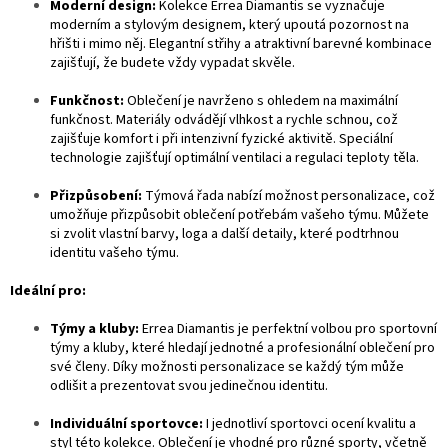
Moderní design:
Kolekce Errea Diamantis se vyznačuje
moderním a stylovým designem, který upoutá pozornost na
hřišti i mimo něj. Elegantní střihy a atraktivní barevné kombinace
zajišťují, že budete vždy vypadat skvěle.
Funkčnost:
Oblečení je navrženo s ohledem na maximální
funkčnost. Materiály odvádějí vlhkost a rychle schnou, což
zajišťuje komfort i při intenzivní fyzické aktivitě. Speciální
technologie zajišťují optimální ventilaci a regulaci teploty těla.
Přizpůsobení:
Týmová řada nabízí možnost personalizace, což
umožňuje přizpůsobit oblečení potřebám vašeho týmu. Můžete
si zvolit vlastní barvy, loga a další detaily, které podtrhnou
identitu vašeho týmu.
Ideální pro:
Týmy a kluby:
Errea Diamantis je perfektní volbou pro sportovní
týmy a kluby, které hledají jednotné a profesionální oblečení pro
své členy. Díky možnosti personalizace se každý tým může
odlišit a prezentovat svou jedinečnou identitu.
Individuální sportovce:
I jednotliví sportovci ocení kvalitu a
styl této kolekce. Oblečení je vhodné pro různé sporty, včetně