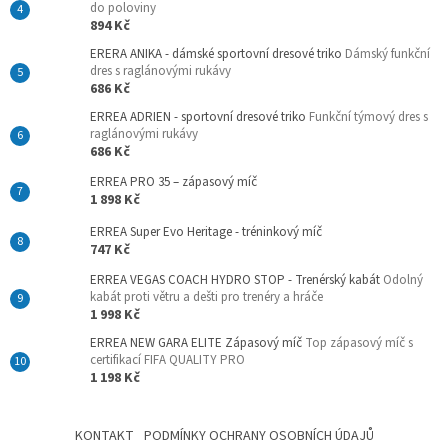
do poloviny
894 Kč
ERERA ANIKA - dámské sportovní dresové triko
Dámský funkční
dres s raglánovými rukávy
686 Kč
ERREA ADRIEN - sportovní dresové triko
Funkční týmový dres s
raglánovými rukávy
686 Kč
ERREA PRO 35 – zápasový míč
1 898 Kč
ERREA Super Evo Heritage - tréninkový míč
747 Kč
ERREA VEGAS COACH HYDRO STOP - Trenérský kabát
Odolný
kabát proti větru a dešti pro trenéry a hráče
1 998 Kč
ERREA NEW GARA ELITE Zápasový míč
Top zápasový míč s
certifikací FIFA QUALITY PRO
1 198 Kč
KONTAKT
PODMÍNKY OCHRANY OSOBNÍCH ÚDAJŮ