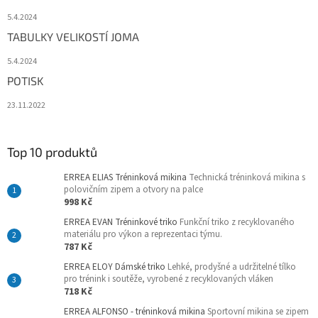
5.4.2024
TABULKY VELIKOSTÍ JOMA
5.4.2024
POTISK
23.11.2022
Top 10 produktů
ERREA ELIAS Tréninková mikina
Technická tréninková mikina s
polovičním zipem a otvory na palce
998 Kč
ERREA EVAN Tréninkové triko
Funkční triko z recyklovaného
materiálu pro výkon a reprezentaci týmu.
787 Kč
ERREA ELOY Dámské triko
Lehké, prodyšné a udržitelné tílko
pro trénink i soutěže, vyrobené z recyklovaných vláken
718 Kč
ERREA ALFONSO - tréninková mikina
Sportovní mikina se zipem