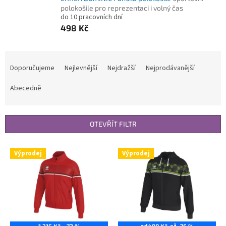
polokošile pro reprezentaci i volný čas
do 10 pracovních dní
498 Kč
Ř
a
Doporučujeme
Nejlevnější
Nejdražší
Nejprodávanější
z
e
Abecedně
n
í
p
OTEVŘÍT FILTR
r
o
V
Výprodej
Výprodej
d
ý
u
p
k
i
t
s
ů
p
r
o
1 315 Kč
–72 %
498 Kč
–76 %