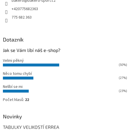
bakero
@
bakero-sport.cz
í
+420775682363
775 682 363
Dotazník
Jak se Vám líbí náš e-shop?
Velmi pěkný
(50%)
Něco tomu chybí
(27%)
Nelíbí se mi
(23%)
Počet hlasů:
22
Novinky
TABULKY VELIKOSTÍ ERREA