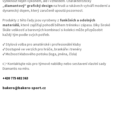
á
vyniknout nejen výkonem, ale i vzhledem. Charakteristický
d
„diamantový“ grafický design
na hrudi a rukávech vytváří moderní a
a
dynamický dojem, který zaručeně upoutá pozornost.
c
í
Produkty z této řady jsou vyrobeny z
funkčních a odolných
p
materiálů
, které zajišťují pohodlí během tréninku i zápasu. Díky široké
r
škále velikostí a barevných kombinací si kolekci může přizpůsobit
v
každý tým podle svých potřeb.
k
y
✔️ Stylová volba pro amatérské i profesionální kluby
v
✔️ Dostupné ve verzích pro hráče, brankáře i trenéry
ý
✔️ Možnost klubového potisku (loga, jména, čísla)
p
i
👉 Kontaktujte nás pro týmové nabídky nebo sestavení vlastní sady
s
Diamantis na míru.
u
+420 775 682 363
bakero@bakero-sport.cz