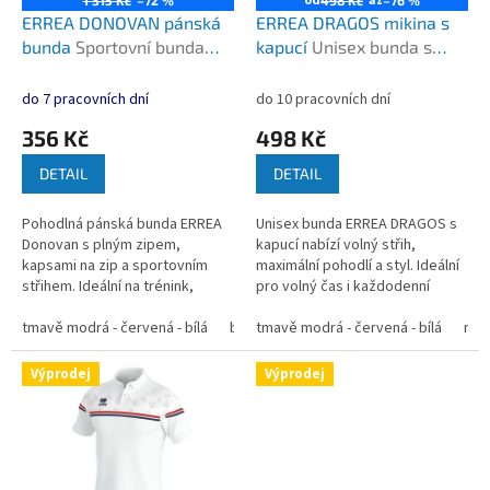
od
až
d
ERREA DONOVAN pánská
ERREA DRAGOS mikina s
u
bunda
Sportovní bunda
kapucí
Unisex bunda s
k
pro trénink i volný čas
kapucí – výprodej
t
do 7 pracovních dní
do 10 pracovních dní
ů
356 Kč
498 Kč
DETAIL
DETAIL
Pohodlná pánská bunda ERREA
Unisex bunda ERREA DRAGOS s
Donovan s plným zipem,
kapucí nabízí volný střih,
kapsami na zip a sportovním
maximální pohodlí a styl. Ideální
střihem. Ideální na trénink,
pro volný čas i každodenní
cestování i běžné nošení. ...
nošení.
tmavě modrá - červená - bílá
bílá - modrá - tmavě modrá
tmavě modrá - červená - bílá
modrá - t
mod
Výprodej
Výprodej