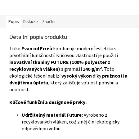
Popis
Diskuze
Značka
Detailní popis produktu
Triko
Evan od Erreà
kombinuje moderní estetiku s
prvotřídní funkčností. Klíčovou vlastností je použití
inovativní tkaniny FUTURE (100% polyester z
recyklovaných vláken)
s gramáží
140 g/m²
. Toto
ekologické řešení nabízí
vysoký výkon
díky
pružnosti a
dvojitému úpletu
, který zajišťuje volnost pohybu a
odolnost.
Klíčové funkční a designové prvky:
Udržitelný materiál Future:
Vyrobeno z
recyklovaných vláken, což z něj činí ekologicky
odpovědnou volbu.