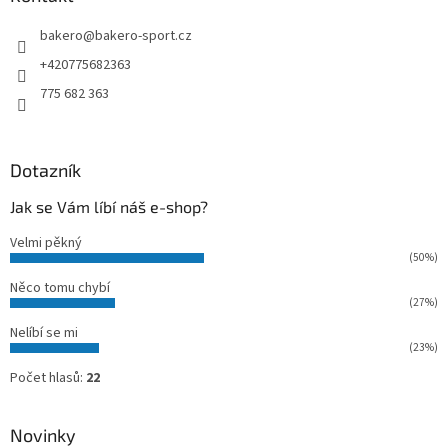
t
bakero
@
bakero-sport.cz
í
+420775682363
775 682 363
Dotazník
Jak se Vám líbí náš e-shop?
Velmi pěkný
(50%)
Něco tomu chybí
(27%)
Nelíbí se mi
(23%)
Počet hlasů:
22
Novinky