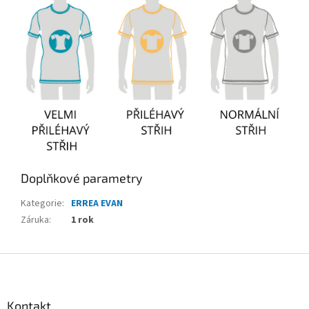
Doplňkové parametry
Kategorie
:
ERREA EVAN
Záruka
:
1 rok
Z
á
p
a
Kontakt