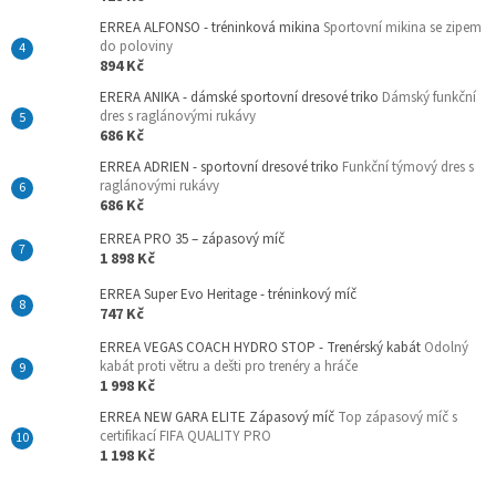
ERREA ALFONSO - tréninková mikina
Sportovní mikina se zipem
do poloviny
894 Kč
ERERA ANIKA - dámské sportovní dresové triko
Dámský funkční
dres s raglánovými rukávy
686 Kč
ERREA ADRIEN - sportovní dresové triko
Funkční týmový dres s
raglánovými rukávy
686 Kč
ERREA PRO 35 – zápasový míč
1 898 Kč
ERREA Super Evo Heritage - tréninkový míč
747 Kč
ERREA VEGAS COACH HYDRO STOP - Trenérský kabát
Odolný
kabát proti větru a dešti pro trenéry a hráče
1 998 Kč
ERREA NEW GARA ELITE Zápasový míč
Top zápasový míč s
certifikací FIFA QUALITY PRO
1 198 Kč