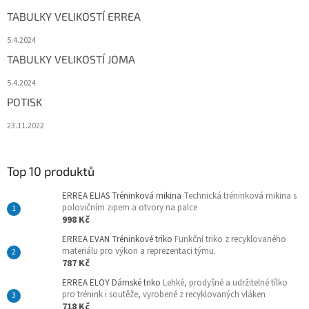
TABULKY VELIKOSTÍ ERREA
5.4.2024
TABULKY VELIKOSTÍ JOMA
5.4.2024
POTISK
23.11.2022
Top 10 produktů
ERREA ELIAS Tréninková mikina
Technická tréninková mikina s
polovičním zipem a otvory na palce
998 Kč
ERREA EVAN Tréninkové triko
Funkční triko z recyklovaného
materiálu pro výkon a reprezentaci týmu.
787 Kč
ERREA ELOY Dámské triko
Lehké, prodyšné a udržitelné tílko
pro trénink i soutěže, vyrobené z recyklovaných vláken
718 Kč