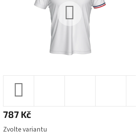
787 Kč
Měrná
Zvolte variantu
cena: