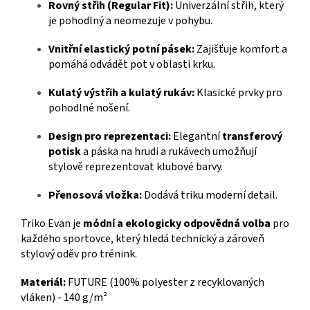
Rovný střih (Regular Fit):
Univerzální střih, který
je pohodlný a neomezuje v pohybu.
Vnitřní elastický potní pásek:
Zajišťuje komfort a
pomáhá odvádět pot v oblasti krku.
Kulatý výstřih a kulatý rukáv:
Klasické prvky pro
pohodlné nošení.
Design pro reprezentaci:
Elegantní
transferový
potisk
a páska na hrudi a rukávech umožňují
stylově reprezentovat klubové barvy.
Přenosová vložka:
Dodává triku moderní detail.
Triko Evan je
módní a ekologicky odpovědná volba
pro
každého sportovce, který hledá technický a zároveň
stylový oděv pro trénink.
Materiál:
FUTURE (100% polyester z recyklovaných
vláken) - 140 g/m²