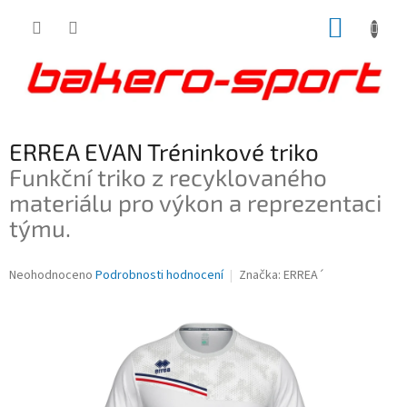
Přejít
NÁKUP
na
obsah
KOŠÍK
ERREA EVAN Tréninkové triko
Funkční triko z recyklovaného
materiálu pro výkon a reprezentaci
týmu.
Průměrné
Neohodnoceno
Podrobnosti hodnocení
Značka:
ERREA´
hodnocení
produktu
je
0,0
z
5
hvězdiček.