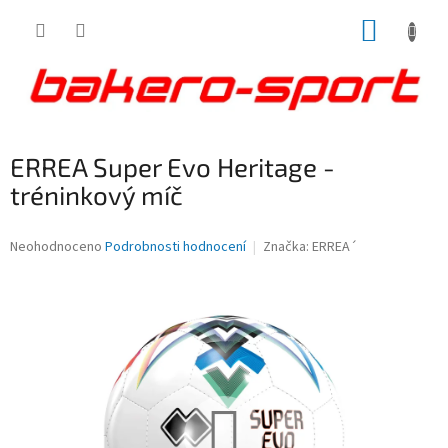
Přejít
NÁKUP
na
obsah
KOŠÍK
ERREA Super Evo Heritage -
tréninkový míč
Průměrné
Neohodnoceno
Podrobnosti hodnocení
Značka:
ERREA´
hodnocení
produktu
je
0,0
z
5
hvězdiček.