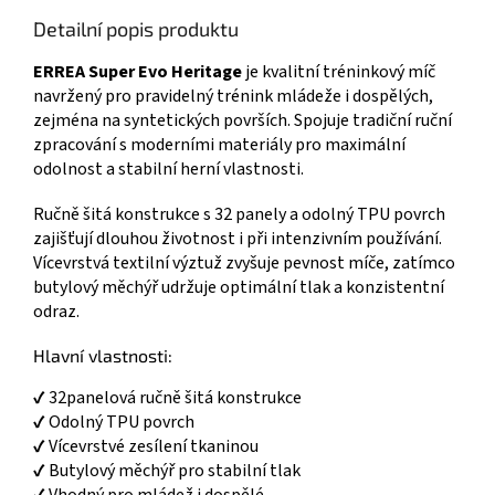
Detailní popis produktu
ERREA Super Evo Heritage
je kvalitní tréninkový míč
navržený pro pravidelný trénink mládeže i dospělých,
zejména na syntetických površích. Spojuje tradiční ruční
zpracování s moderními materiály pro maximální
odolnost a stabilní herní vlastnosti.
Ručně šitá konstrukce s 32 panely a odolný TPU povrch
zajišťují dlouhou životnost i při intenzivním používání.
Vícevrstvá textilní výztuž zvyšuje pevnost míče, zatímco
butylový měchýř udržuje optimální tlak a konzistentní
odraz.
Hlavní vlastnosti:
✔ 32panelová ručně šitá konstrukce
✔ Odolný TPU povrch
✔ Vícevrstvé zesílení tkaninou
✔ Butylový měchýř pro stabilní tlak