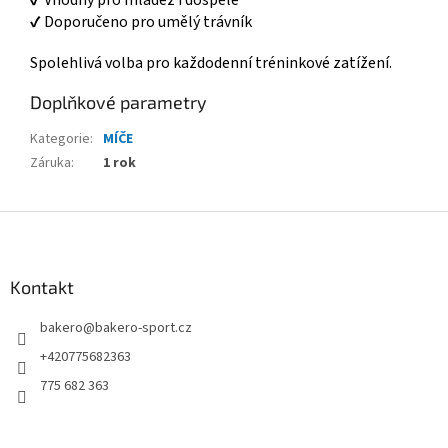
✔ Vhodný pro mládež i dospělé
✔ Doporučeno pro umělý trávník
Spolehlivá volba pro každodenní tréninkové zatížení.
Doplňkové parametry
Kategorie
:
MÍČE
Záruka
:
1 rok
Z
á
p
a
Kontakt
t
bakero
@
bakero-sport.cz
í
+420775682363
775 682 363