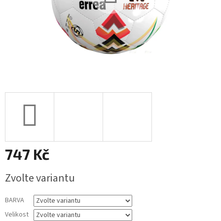
747 Kč
Měrná
Zvolte variantu
cena:
BARVA
Velikost