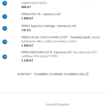
raglánovými rukávy
686 Kč
ERREA PRO 35 – zápasový míč
1 898 Kč
ERREA Super Evo Heritage - tréninkový míč
747 Kč
ERREA VEGAS COACH HYDRO STOP - Trenérský kabát
Odolný
kabát proti větru a dešti pro trenéry a hráče
1 998 Kč
ERREA NEW GARA ELITE Zápasový míč
Top zápasový míč s
certifikací FIFA QUALITY PRO
1 198 Kč
KONTAKT
PODMÍNKY OCHRANY OSOBNÍCH ÚDAJŮ
Vytvořil Shoptet