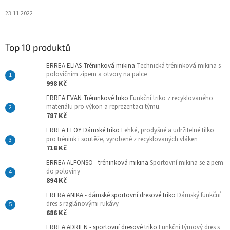
23.11.2022
Top 10 produktů
ERREA ELIAS Tréninková mikina
Technická tréninková mikina s
polovičním zipem a otvory na palce
998 Kč
ERREA EVAN Tréninkové triko
Funkční triko z recyklovaného
materiálu pro výkon a reprezentaci týmu.
787 Kč
ERREA ELOY Dámské triko
Lehké, prodyšné a udržitelné tílko
pro trénink i soutěže, vyrobené z recyklovaných vláken
718 Kč
ERREA ALFONSO - tréninková mikina
Sportovní mikina se zipem
do poloviny
894 Kč
ERERA ANIKA - dámské sportovní dresové triko
Dámský funkční
dres s raglánovými rukávy
686 Kč
ERREA ADRIEN - sportovní dresové triko
Funkční týmový dres s