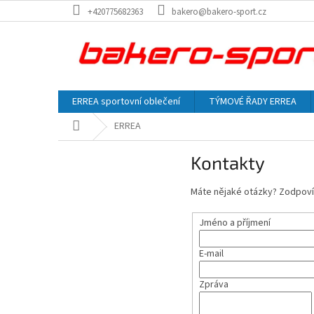
Přejít
+420775682363
bakero@bakero-sport.cz
na
obsah
ERREA sportovní oblečení
TÝMOVÉ ŘADY ERREA
Domů
ERREA
Kontakty
Máte nějaké otázky? Zodpovím
Jméno a příjmení
E-mail
Zpráva