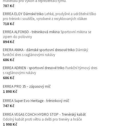
materiálu pro výkon a reprezentaci týmu.
787 Kč
ERREA ELOY Dámské triko
Lehké, prodyšné a udržitelné tílko
pro trénink i soutěže, vyrobené z recyklovaných vláken
718 Kč
ERREA ALFONSO - tréninková mikina
Sportovní mikina se
zipem do poloviny
894 Kč
ERERA ANIKA - dámské sportovní dresové triko
Dámský
funkční dres s raglánovými rukávy
686 Kč
ERREA ADRIEN - sportovní dresové triko
Funkční týmový dres
s raglánovými rukávy
686 Kč
ERREA PRO 35 – zápasový míč
1 898 Kč
ERREA Super Evo Heritage - tréninkový míč
747 Kč
ERREA VEGAS COACH HYDRO STOP - Trenérský kabát
Odolný kabát proti větru a dešti pro trenéry a hráče
1 998 Kč