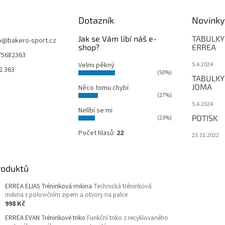
Dotazník
Novinky
Jak se Vám líbí náš e-
TABULKY
o
@
bakero-sport.cz
shop?
ERREA
75682363
Velmi pěkný
5.4.2024
2 363
(50%)
TABULKY
JOMA
Něco tomu chybí
(27%)
5.4.2024
Nelíbí se mi
POTISK
(23%)
Počet hlasů:
22
23.11.2022
roduktů
ERREA ELIAS Tréninková mikina
Technická tréninková
mikina s polovičním zipem a otvory na palce
998 Kč
ERREA EVAN Tréninkové triko
Funkční triko z recyklovaného