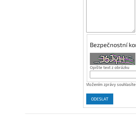
Bezpečnostní ko
Opište text z obrázku
Vložením zprávy souhlasíte
ODESLAT
Z
á
p