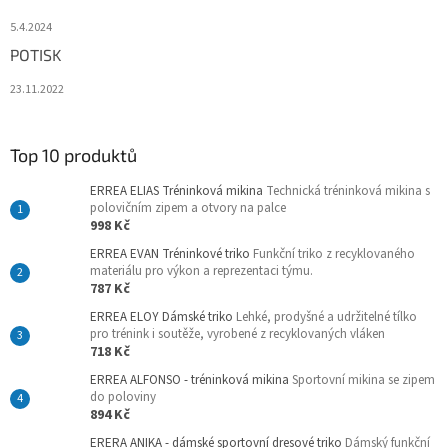
5.4.2024
POTISK
23.11.2022
Top 10 produktů
ERREA ELIAS Tréninková mikina
Technická tréninková mikina s
polovičním zipem a otvory na palce
998 Kč
ERREA EVAN Tréninkové triko
Funkční triko z recyklovaného
materiálu pro výkon a reprezentaci týmu.
787 Kč
ERREA ELOY Dámské triko
Lehké, prodyšné a udržitelné tílko
pro trénink i soutěže, vyrobené z recyklovaných vláken
718 Kč
ERREA ALFONSO - tréninková mikina
Sportovní mikina se zipem
do poloviny
894 Kč
ERERA ANIKA - dámské sportovní dresové triko
Dámský funkční