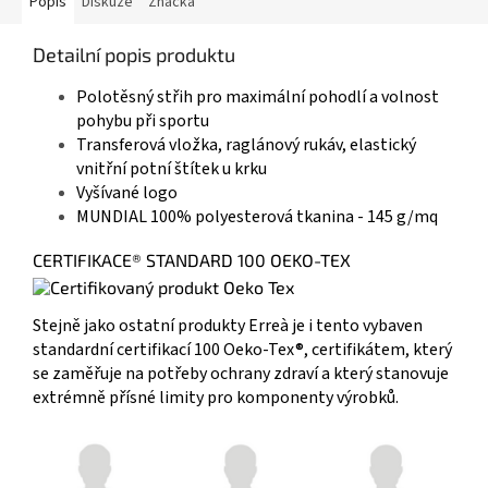
Popis
Diskuze
Značka
Detailní popis produktu
Polotěsný střih pro maximální pohodlí a volnost
pohybu při sportu
Transferová vložka, raglánový rukáv, elastický
vnitřní potní štítek u krku
Vyšívané logo
MUNDIAL 100% polyesterová tkanina - 145 g/mq
CERTIFIKACE® STANDARD 100 OEKO-TEX
Stejně jako ostatní produkty Erreà je i tento vybaven
standardní certifikací 100 Oeko-Tex®, certifikátem, který
se zaměřuje na potřeby ochrany zdraví a který stanovuje
extrémně přísné limity pro komponenty výrobků.