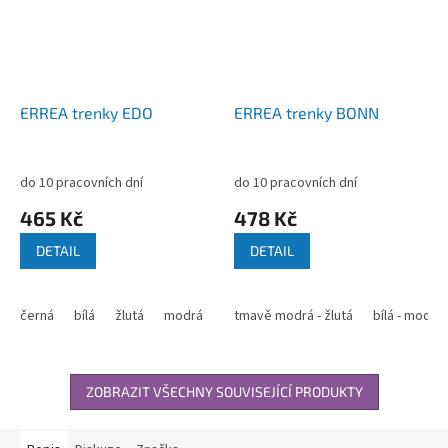
ERREA trenky EDO
ERREA trenky BONN
do 10 pracovních dní
do 10 pracovních dní
465 Kč
478 Kč
DETAIL
DETAIL
černá
bílá
žlutá
modrá
červená
tmavě modrá - žlutá
zelená
oranžová
bílá - modrá
svě
ZOBRAZIT VŠECHNY SOUVISEJÍCÍ PRODUKTY