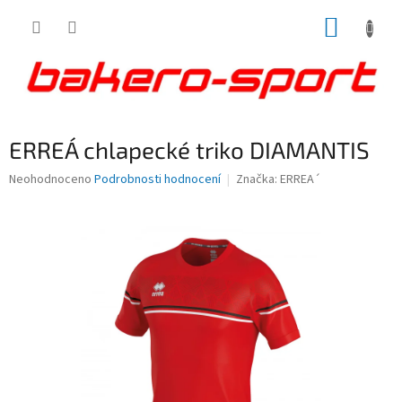
Přejít
NÁKUP
na
obsah
KOŠÍK
ERREA´ chlapecké triko DIAMANTIS
Průměrné
Neohodnoceno
Podrobnosti hodnocení
Značka:
ERREA´
hodnocení
produktu
je
0,0
z
5
hvězdiček.