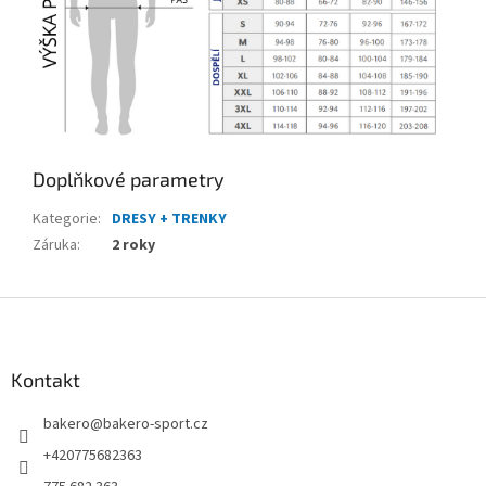
Doplňkové parametry
Kategorie
:
DRESY + TRENKY
Záruka
:
2 roky
Z
á
p
a
Kontakt
t
bakero
@
bakero-sport.cz
í
+420775682363