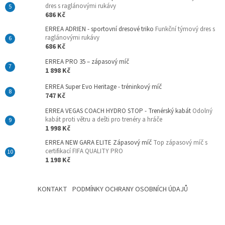
dres s raglánovými rukávy
686 Kč
ERREA ADRIEN - sportovní dresové triko
Funkční týmový dres s
raglánovými rukávy
686 Kč
ERREA PRO 35 – zápasový míč
1 898 Kč
ERREA Super Evo Heritage - tréninkový míč
747 Kč
ERREA VEGAS COACH HYDRO STOP - Trenérský kabát
Odolný
kabát proti větru a dešti pro trenéry a hráče
1 998 Kč
ERREA NEW GARA ELITE Zápasový míč
Top zápasový míč s
certifikací FIFA QUALITY PRO
1 198 Kč
KONTAKT
PODMÍNKY OCHRANY OSOBNÍCH ÚDAJŮ