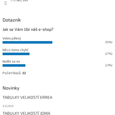
775 682 363
Dotazník
Jak se Vám líbí náš e-shop?
Velmi pěkný
(50%)
Něco tomu chybí
(27%)
Nelíbí se mi
(23%)
Počet hlasů:
22
Novinky
TABULKY VELIKOSTÍ ERREA
5.4.2024
TABULKY VELIKOSTÍ JOMA