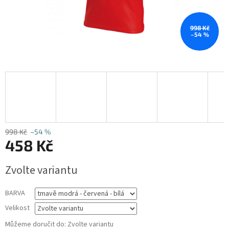
998 Kč
–54 %
998 Kč
–54 %
458 Kč
Měrná
Zvolte variantu
cena:
BARVA
Velikost
Můžeme doručit do:
Zvolte variantu