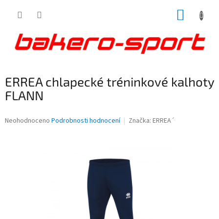
Přejít
NÁKUP
na
obsah
KOŠÍK
ERREA chlapecké tréninkové kalhoty
FLANN
Průměrné
Neohodnoceno
Podrobnosti hodnocení
Značka:
ERREA´
hodnocení
produktu
je
0,0
z
5
hvězdiček.