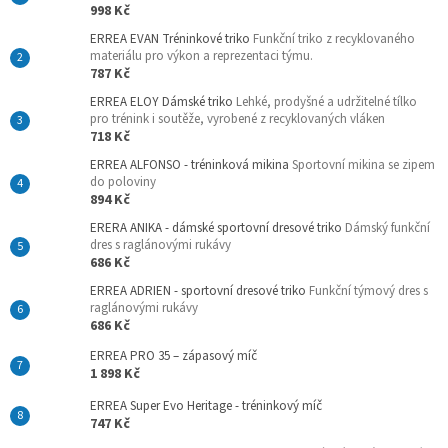
998 Kč
ERREA EVAN Tréninkové triko
Funkční triko z recyklovaného
materiálu pro výkon a reprezentaci týmu.
787 Kč
ERREA ELOY Dámské triko
Lehké, prodyšné a udržitelné tílko
pro trénink i soutěže, vyrobené z recyklovaných vláken
718 Kč
ERREA ALFONSO - tréninková mikina
Sportovní mikina se zipem
do poloviny
894 Kč
ERERA ANIKA - dámské sportovní dresové triko
Dámský funkční
dres s raglánovými rukávy
686 Kč
ERREA ADRIEN - sportovní dresové triko
Funkční týmový dres s
raglánovými rukávy
686 Kč
ERREA PRO 35 – zápasový míč
1 898 Kč
ERREA Super Evo Heritage - tréninkový míč
747 Kč