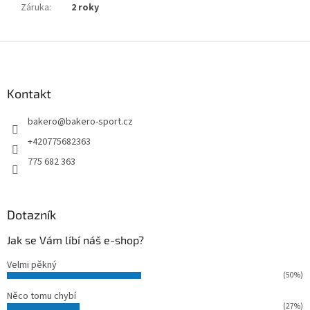
Záruka
:
2 roky
Z
á
p
a
Kontakt
t
bakero
@
bakero-sport.cz
í
+420775682363
775 682 363
Dotazník
Jak se Vám líbí náš e-shop?
Velmi pěkný
(50%)
Něco tomu chybí
(27%)