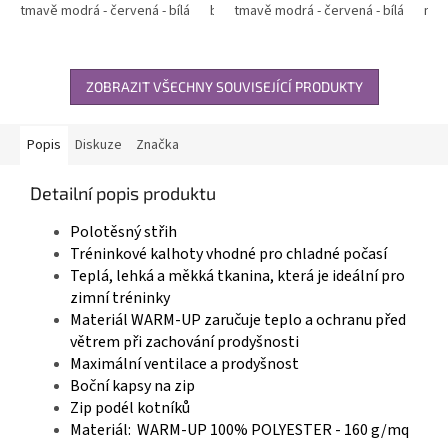
tmavě modrá - červená - bílá
bílá - modrá - tmavě modrá
...
tmavě modrá - červená - bílá
modrá - t
mod
ZOBRAZIT VŠECHNY SOUVISEJÍCÍ PRODUKTY
Popis
Diskuze
Značka
Detailní popis produktu
Polotěsný střih
Tréninkové kalhoty vhodné pro chladné počasí
Teplá, lehká a měkká tkanina, která je ideální pro
zimní tréninky
Materiál WARM-UP zaručuje teplo a ochranu před
větrem při zachování prodyšnosti
Maximální ventilace a prodyšnost
Boční kapsy na zip
Zip podél kotníků
Materiál: WARM-UP 100% POLYESTER - 160 g/mq