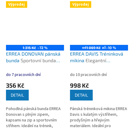
Výprodej
Výprodej
od
až
1 315 Kč
–72 %
1 069 Kč
–10 %
ERREA DONOVAN pánská
ERREA DAVIS Tréninková
bunda
Sportovní bunda
mikina
Elegantní
pro trénink i volný čas
tréninková mikina s
vysokým komfortem a
do 7 pracovních dní
do 10 pracovních dní
tepelnou izolací
356 Kč
998 Kč
DETAIL
DETAIL
Pohodlná pánská bunda ERREA
Pánská tréninková mikina ERREA
Donovan s plným zipem,
Davis s kulatým výstřihem,
kapsami na zip a sportovním
prodyšným a hřejivým
střihem. Ideální na trénink,
materiálem. Ideální pro
cestování i běžné nošení. ...
intenzivní trénink i volný čas.