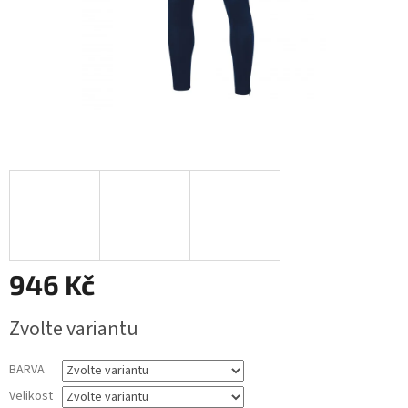
946 Kč
Měrná
Zvolte variantu
cena:
BARVA
Velikost