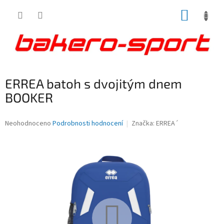
Přejít
NÁKUP
na
obsah
KOŠÍK
ERREA batoh s dvojitým dnem
BOOKER
Průměrné
Neohodnoceno
Podrobnosti hodnocení
Značka:
ERREA´
hodnocení
produktu
je
0,0
z
5
hvězdiček.