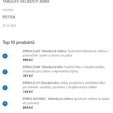
TABULKY VELIKOSTÍ JOMA
5.4.2024
POTISK
23.11.2022
Top 10 produktů
ERREA ELIAS Tréninková mikina
Technická tréninková mikina s
polovičním zipem a otvory na palce
998 Kč
ERREA EVAN Tréninkové triko
Funkční triko z recyklovaného
materiálu pro výkon a reprezentaci týmu.
787 Kč
ERREA ELOY Dámské triko
Lehké, prodyšné a udržitelné tílko
pro trénink i soutěže, vyrobené z recyklovaných vláken
718 Kč
ERREA ALFONSO - tréninková mikina
Sportovní mikina se zipem
do poloviny
894 Kč