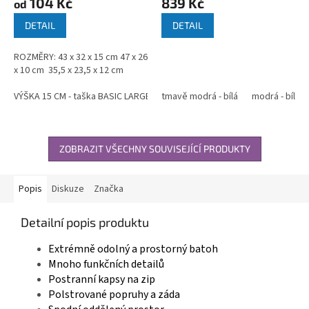
104 Kč
839 Kč
od
DETAIL
DETAIL
ROZMĚRY: 43 x 32 x 15 cm 47 x 26
x 10 cm 35,5 x 23,5 x 12 cm
VÝŠKA 15 CM - taška BASIC LARGE
tmavě modrá - bílá
VÝŠKA 12 CM - taška BASIC KID, b
modrá - bílá
ZOBRAZIT VŠECHNY SOUVISEJÍCÍ PRODUKTY
Popis
Diskuze
Značka
Detailní popis produktu
Extrémně odolný a prostorný batoh
Mnoho funkčních detailů
Postranní kapsy na zip
Polstrované popruhy a záda