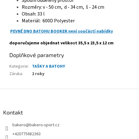
Spodní oddělený prostor
Rozměry: v - 50 cm, d - 34 cm, š - 24 cm
Obsah: 33 l
Materiál: 600D Polyester
PEVNÉ DNO BATOHU BOOKER není součástí nabídky
doporučujeme objednat velikost
35,5 x 23,5 x 12 cm
Doplňkové parametry
Kategorie
:
TAŠKY A BATOHY
Záruka
:
2 roky
Z
á
p
a
Kontakt
t
bakero
@
bakero-sport.cz
í
+420775682363