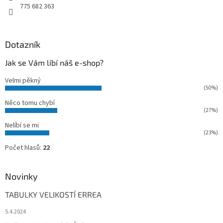
775 682 363
Dotazník
Jak se Vám líbí náš e-shop?
Velmi pěkný
(50%)
Něco tomu chybí
(27%)
Nelíbí se mi
(23%)
Počet hlasů:
22
Novinky
TABULKY VELIKOSTÍ ERREA
5.4.2024