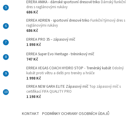
ERERA ANIKA - dámské sportovní dresové triko
Dámský funkční
dres s raglánovými rukávy
686 Kč
ERREA ADRIEN - sportovní dresové triko
Funkční týmový dres s
raglánovými rukávy
686 Kč
ERREA PRO 35 – zápasový míč
1 898 Kč
ERREA Super Evo Heritage - tréninkový míč
747 Kč
ERREA VEGAS COACH HYDRO STOP - Trenérský kabát
Odolný
kabát proti větru a dešti pro trenéry a hráče
1 998 Kč
ERREA NEW GARA ELITE Zápasový míč
Top zápasový míč s
certifikací FIFA QUALITY PRO
1 198 Kč
KONTAKT
PODMÍNKY OCHRANY OSOBNÍCH ÚDAJŮ