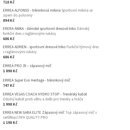
718 Kč
ERREA ALFONSO - tréninková mikina
Sportovní mikina se
zipem do poloviny
894 Kč
ERERA ANIKA - dámské sportovní dresové triko
Dámský
funkční dres s raglánovými rukávy
686 Kč
ERREA ADRIEN - sportovní dresové triko
Funkční týmový dres
s raglánovými rukávy
686 Kč
ERREA PRO 35 – zápasový míč
1 898 Kč
ERREA Super Evo Heritage - tréninkový míč
747 Kč
ERREA VEGAS COACH HYDRO STOP - Trenérský kabát
Odolný kabát proti větru a dešti pro trenéry a hráče
1 998 Kč
ERREA NEW GARA ELITE Zápasový míč
Top zápasový míč s
certifikací FIFA QUALITY PRO
1 198 Kč