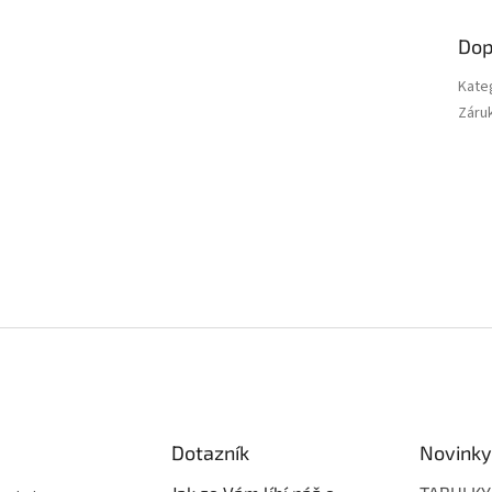
Dop
Kate
Záru
Dotazník
Novinky