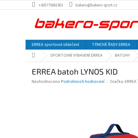
Přejít
+420775682363
bakero@bakero-sport.cz
na
obsah
ERREA sportovní oblečení
TÝMOVÉ ŘADY ERREA
Domů
SPORTOVNÍ VYBAVENÍ ERREA
BATOHY
ERREA batoh LYNOS KID
Průměrné
Neohodnoceno
Podrobnosti hodnocení
Značka:
ERREA
hodnocení
produktu
je
0,0
z
5
hvězdiček.