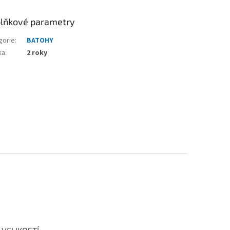
lňkové parametry
gorie
:
BATOHY
ka
:
2 roky