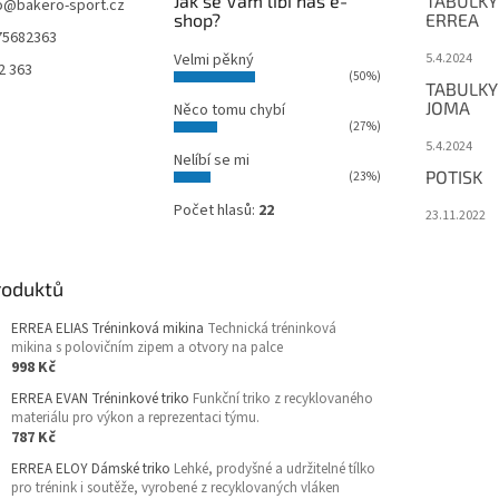
Jak se Vám líbí náš e-
TABULKY
o
@
bakero-sport.cz
shop?
ERREA
75682363
Velmi pěkný
5.4.2024
2 363
(50%)
TABULKY
JOMA
Něco tomu chybí
(27%)
5.4.2024
Nelíbí se mi
POTISK
(23%)
Počet hlasů:
22
23.11.2022
roduktů
ERREA ELIAS Tréninková mikina
Technická tréninková
mikina s polovičním zipem a otvory na palce
998 Kč
ERREA EVAN Tréninkové triko
Funkční triko z recyklovaného
materiálu pro výkon a reprezentaci týmu.
787 Kč
ERREA ELOY Dámské triko
Lehké, prodyšné a udržitelné tílko
pro trénink i soutěže, vyrobené z recyklovaných vláken