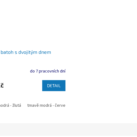
batoh s dvojitým dnem
do 7 pracovních dní
Kč
DETAIL
drá - žlutá
cit - černá
tmavě modrá - červená
modrá - tmavě modrá
černá - 