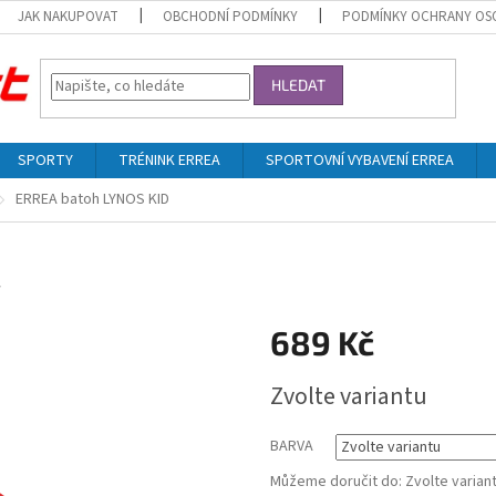
JAK NAKUPOVAT
OBCHODNÍ PODMÍNKY
PODMÍNKY OCHRANY OS
HLEDAT
SPORTY
TRÉNINK ERREA
SPORTOVNÍ VYBAVENÍ ERREA
ERREA batoh LYNOS KID
´
689 Kč
Měrná
Zvolte variantu
cena:
BARVA
Můžeme doručit do:
Zvolte varian