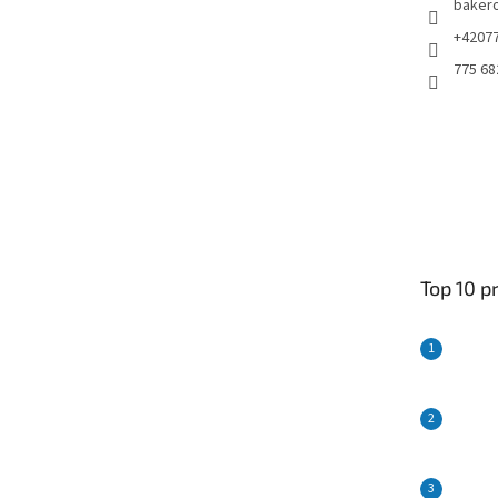
baker
+4207
775 68
Top 10 p