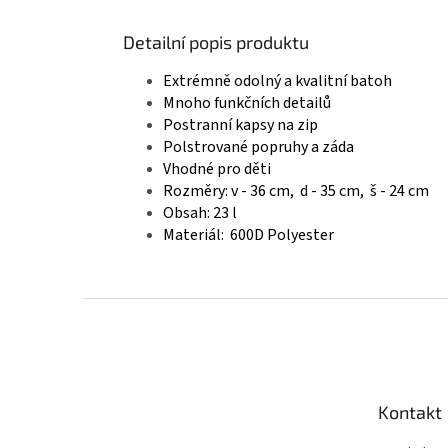
Detailní popis produktu
Extrémně odolný a kvalitní batoh
Mnoho funkčních detailů
Postranní kapsy na zip
Polstrované popruhy a záda
Vhodné pro děti
Rozměry: v - 36 cm, d - 35 cm, š - 24 cm
Obsah: 23 l
Materiál: 600D Polyester
Z
á
p
a
t
Kontakt
í