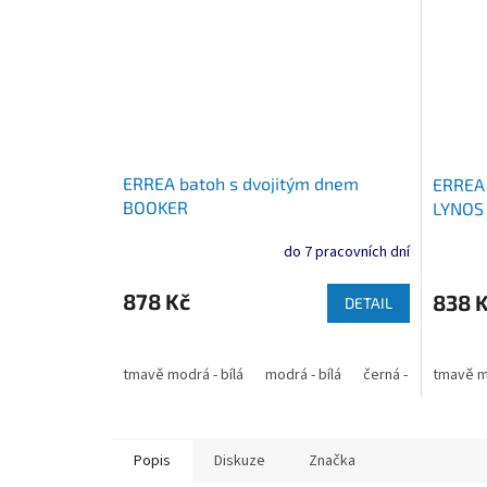
ERREA batoh s dvojitým dnem
ERREA 
BOOKER
LYNOS
do 7 pracovních dní
878 Kč
838 
DETAIL
tmavě modrá - bílá
modrá - bílá
černá - bílá
tmavě mo
antra
Popis
Diskuze
Značka