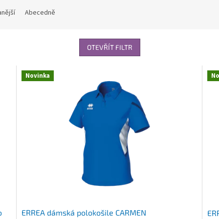
nější
Abecedně
OTEVŘÍT FILTR
Novinka
No
o
ERREA dámská polokošile CARMEN
ER