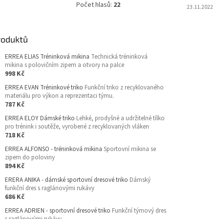
Počet hlasů:
22
23.11.2022
roduktů
ERREA ELIAS Tréninková mikina
Technická tréninková
mikina s polovičním zipem a otvory na palce
998 Kč
ERREA EVAN Tréninkové triko
Funkční triko z recyklovaného
materiálu pro výkon a reprezentaci týmu.
787 Kč
ERREA ELOY Dámské triko
Lehké, prodyšné a udržitelné tílko
pro trénink i soutěže, vyrobené z recyklovaných vláken
718 Kč
ERREA ALFONSO - tréninková mikina
Sportovní mikina se
zipem do poloviny
894 Kč
ERERA ANIKA - dámské sportovní dresové triko
Dámský
funkční dres s raglánovými rukávy
686 Kč
ERREA ADRIEN - sportovní dresové triko
Funkční týmový dres