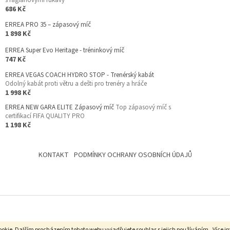
s raglánovými rukávy
686 Kč
ERREA PRO 35 – zápasový míč
1 898 Kč
ERREA Super Evo Heritage - tréninkový míč
747 Kč
ERREA VEGAS COACH HYDRO STOP - Trenérský kabát
Odolný kabát proti větru a dešti pro trenéry a hráče
1 998 Kč
ERREA NEW GARA ELITE Zápasový míč
Top zápasový míč s
certifikací FIFA QUALITY PRO
1 198 Kč
KONTAKT
PODMÍNKY OCHRANY OSOBNÍCH ÚDAJŮ
okie. Dalším procházením tohoto webu vyjadřujete souhlas s jejich používáním.. Více i