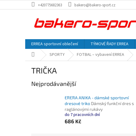
Přejít
+420775682363
bakero@bakero-sport.cz
na
obsah
ERREA sportovní oblečení
TÝMOVÉ ŘADY ERREA
Domů
SPORTY
FOTBAL – vybavení ERREA
TRIČKA
Nejprodávanější
ERERA ANIKA - dámské sportovní
dresové triko
Dámský funkční dres s
raglánovými rukávy
do 7 pracovních dní
686 Kč