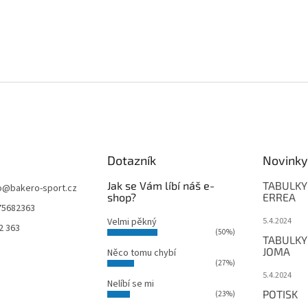
a
c
í
p
r
v
k
y
v
ý
p
i
Dotazník
Novinky
s
u
Jak se Vám líbí náš e-
TABULKY
o
@
bakero-sport.cz
shop?
ERREA
75682363
Velmi pěkný
5.4.2024
2 363
(50%)
TABULKY
JOMA
Něco tomu chybí
(27%)
5.4.2024
Nelíbí se mi
POTISK
(23%)