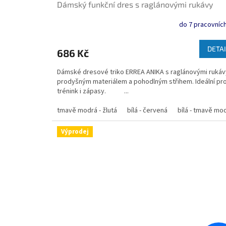
Dámský funkční dres s raglánovými rukávy
do 7 pracovních
DETAI
686 Kč
Dámské dresové triko ERREA ANIKA s raglánovými rukáv
prodyšným materiálem a pohodlným střihem. Ideální pr
trénink i zápasy. ...
tmavě modrá - žlutá
bílá - červená
bílá - tmavě mo
Výprodej