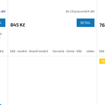
 dní
do 10 pracovních dní
L
DETAIL
845 Kč
76
y,
o
drá
bílá - modrá
bílá - modrá - tmavě modrá
červená - bílá
červená - černá - bílá
tmavě modrá - bílá
modrá - bílá
zelená - černá
bíl
Vý