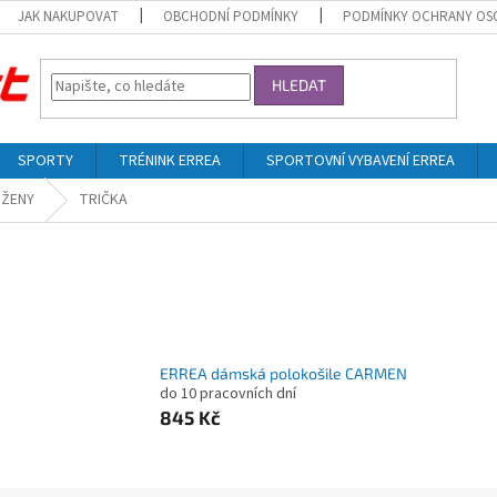
JAK NAKUPOVAT
OBCHODNÍ PODMÍNKY
PODMÍNKY OCHRANY OS
HLEDAT
SPORTY
TRÉNINK ERREA
SPORTOVNÍ VYBAVENÍ ERREA
ŽENY
TRIČKA
ERREA dámská polokošile CARMEN
do 10 pracovních dní
845 Kč