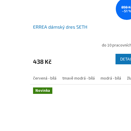
898 K
–51 
ERREA dámský dres SETH
do 10 pracovních
DETAI
438 Kč
červená - bílá
tmavě modrá - bílá
modrá - bílá
žl
Novinka