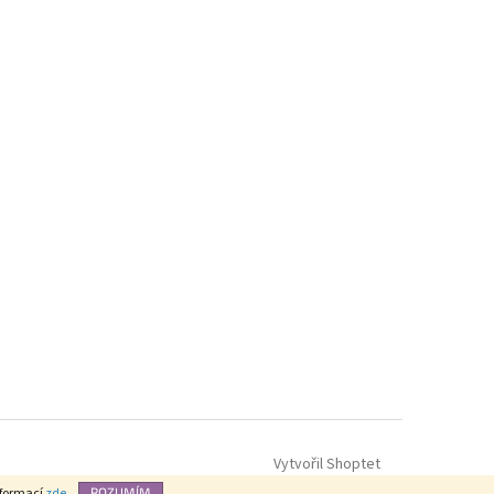
Vytvořil Shoptet
nformací
zde
.
ROZUMÍM