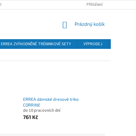
OBNÍCH ÚDAJŮ
Přihlášení
NÁKUPNÍ
Prázdný košík
KOŠÍK
ERREA ZVÝHODNĚNÉ TRÉNINKOVÉ SETY
VÝPRODEJ
Obchodní 
ERREA dámské dresové triko
CORRINE
do 10 pracovních dní
761 Kč