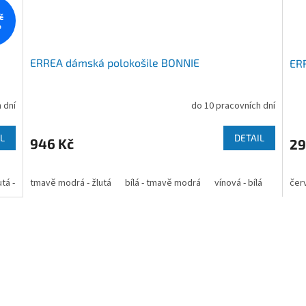
č
%
ERREA dámská polokošile BONNIE
ER
 dní
do 10 pracovních dní
L
DETAIL
946 Kč
29
utá - bílá
tmavě modrá - žlutá
světle zelená - bílá
bílá - tmavě modrá
bílá - šedá
černá - neon zelená
vínová - bílá
červená
oranž
červ