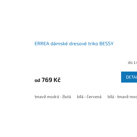
ERREA dámské dresové triko BESSY
do 1
DETA
769 Kč
od
tmavě modrá - žlutá
bílá - červená
bílá - tmavě mo