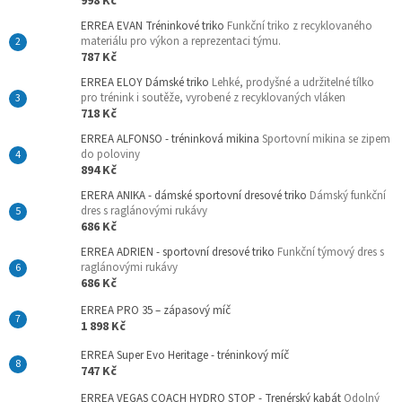
998 Kč
ERREA EVAN Tréninkové triko
Funkční triko z recyklovaného
materiálu pro výkon a reprezentaci týmu.
787 Kč
ERREA ELOY Dámské triko
Lehké, prodyšné a udržitelné tílko
pro trénink i soutěže, vyrobené z recyklovaných vláken
718 Kč
ERREA ALFONSO - tréninková mikina
Sportovní mikina se zipem
do poloviny
894 Kč
ERERA ANIKA - dámské sportovní dresové triko
Dámský funkční
dres s raglánovými rukávy
686 Kč
ERREA ADRIEN - sportovní dresové triko
Funkční týmový dres s
raglánovými rukávy
686 Kč
ERREA PRO 35 – zápasový míč
1 898 Kč
ERREA Super Evo Heritage - tréninkový míč
747 Kč
ERREA VEGAS COACH HYDRO STOP - Trenérský kabát
Odolný