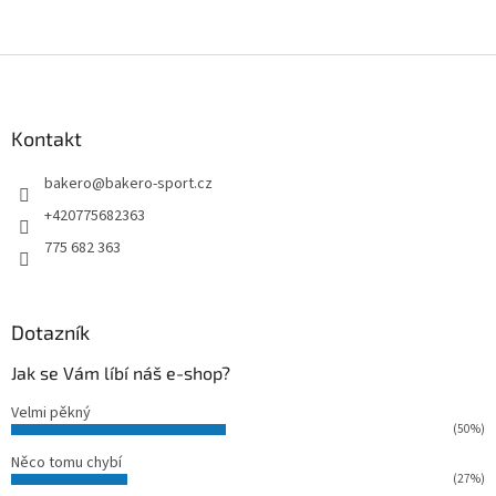
Z
á
p
a
Kontakt
t
bakero
@
bakero-sport.cz
í
+420775682363
775 682 363
Dotazník
Jak se Vám líbí náš e-shop?
Velmi pěkný
(50%)
Něco tomu chybí
(27%)