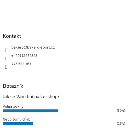
Z
á
p
a
Kontakt
t
bakero
@
bakero-sport.cz
í
+420775682363
775 682 363
Dotazník
Jak se Vám líbí náš e-shop?
Velmi pěkný
(50%)
Něco tomu chybí
(27%)