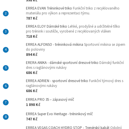
998 Kč
ERREA EVAN Tréninkové triko
Funkční triko z recyklovaného
materiálu pro výkon a reprezentaci týmu.
787 Kč
ERREA ELOY Dámské triko
Lehké, prodyšné a udržitelné tílko
pro trénink i soutěže, vyrobené z recyklovaných vláken
718 Kč
ERREA ALFONSO - tréninková mikina
Sportovní mikina se zipem
do poloviny
894 Kč
ERERA ANIKA - dámské sportovní dresové triko
Dámský funkční
dres s raglánovými rukávy
686 Kč
ERREA ADRIEN - sportovní dresové triko
Funkční týmový dres s
raglánovými rukávy
686 Kč
ERREA PRO 35 – zápasový míč
1 898 Kč
ERREA Super Evo Heritage - tréninkový míč
747 Kč
ERREA VEGAS COACH HYDRO STOP - Trenérský kabát
Odolný