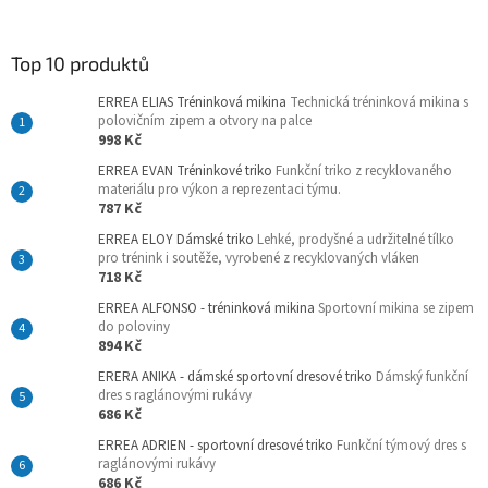
Top 10 produktů
ERREA ELIAS Tréninková mikina
Technická tréninková mikina s
polovičním zipem a otvory na palce
998 Kč
ERREA EVAN Tréninkové triko
Funkční triko z recyklovaného
materiálu pro výkon a reprezentaci týmu.
787 Kč
ERREA ELOY Dámské triko
Lehké, prodyšné a udržitelné tílko
pro trénink i soutěže, vyrobené z recyklovaných vláken
718 Kč
ERREA ALFONSO - tréninková mikina
Sportovní mikina se zipem
do poloviny
894 Kč
ERERA ANIKA - dámské sportovní dresové triko
Dámský funkční
dres s raglánovými rukávy
686 Kč
ERREA ADRIEN - sportovní dresové triko
Funkční týmový dres s
raglánovými rukávy
686 Kč