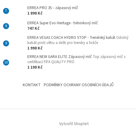
ERREA PRO 35 – zápasový míč
1 898 Kč
ERREA Super Evo Heritage - tréninkový míč
747 Kč
ERREA VEGAS COACH HYDRO STOP - Trenérský kabát
Odolný
kabát proti větru a dešti pro trenéry a hráče
1 998 Kč
ERREA NEW GARA ELITE Zápasový míč
Top zápasový míč s
certifikací FIFA QUALITY PRO
1 198 Kč
KONTAKT
PODMÍNKY OCHRANY OSOBNÍCH ÚDAJŮ
Vytvořil Shoptet