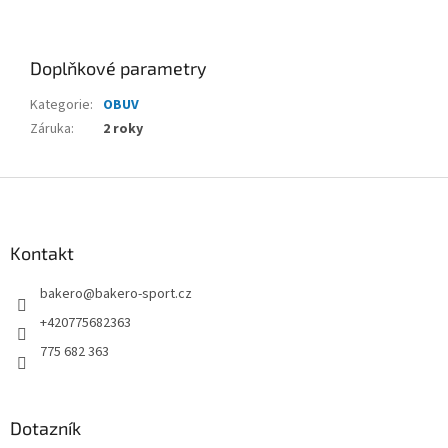
Doplňkové parametry
Kategorie
:
OBUV
Záruka
:
2 roky
Z
á
p
a
Kontakt
t
bakero
@
bakero-sport.cz
í
+420775682363
775 682 363
Dotazník