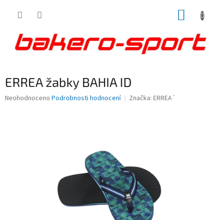
Přejít
NÁKUP
na
obsah
KOŠÍK
ERREA žabky BAHIA ID
Průměrné
Neohodnoceno
Podrobnosti hodnocení
Značka:
ERREA´
hodnocení
produktu
je
0,0
z
5
hvězdiček.