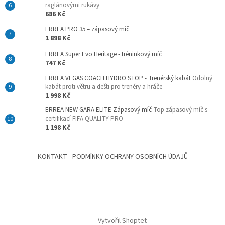
raglánovými rukávy
686 Kč
ERREA PRO 35 – zápasový míč
1 898 Kč
ERREA Super Evo Heritage - tréninkový míč
747 Kč
ERREA VEGAS COACH HYDRO STOP - Trenérský kabát
Odolný
kabát proti větru a dešti pro trenéry a hráče
1 998 Kč
ERREA NEW GARA ELITE Zápasový míč
Top zápasový míč s
certifikací FIFA QUALITY PRO
1 198 Kč
KONTAKT
PODMÍNKY OCHRANY OSOBNÍCH ÚDAJŮ
Vytvořil Shoptet