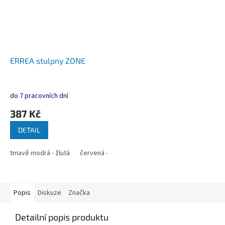
ERREA stulpny ZONE
do 7 pracovních dní
387 Kč
DETAIL
tmavě modrá - žlutá
červená - bílá
tmavě modrá - bílá
modrá - b
Popis
Diskuze
Značka
Detailní popis produktu