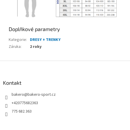
Doplňkové parametry
Kategorie
:
DRESY + TRENKY
Záruka
:
2 roky
Z
á
p
a
Kontakt
t
bakero
@
bakero-sport.cz
í
+420775682363
775 682 363