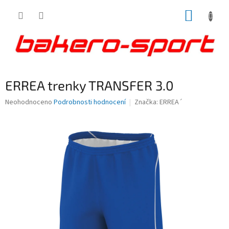
Přejít
NÁKUP
na
obsah
KOŠÍK
ERREA trenky TRANSFER 3.0
Průměrné
Neohodnoceno
Podrobnosti hodnocení
Značka:
ERREA´
hodnocení
produktu
je
0,0
z
5
hvězdiček.