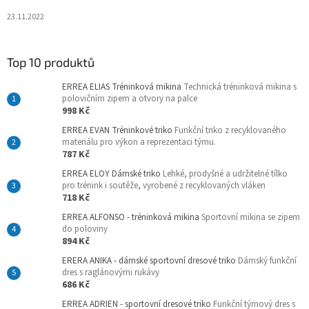
23.11.2022
Top 10 produktů
ERREA ELIAS Tréninková mikina
Technická tréninková mikina s
polovičním zipem a otvory na palce
998 Kč
ERREA EVAN Tréninkové triko
Funkční triko z recyklovaného
materiálu pro výkon a reprezentaci týmu.
787 Kč
ERREA ELOY Dámské triko
Lehké, prodyšné a udržitelné tílko
pro trénink i soutěže, vyrobené z recyklovaných vláken
718 Kč
ERREA ALFONSO - tréninková mikina
Sportovní mikina se zipem
do poloviny
894 Kč
ERERA ANIKA - dámské sportovní dresové triko
Dámský funkční
dres s raglánovými rukávy
686 Kč
ERREA ADRIEN - sportovní dresové triko
Funkční týmový dres s