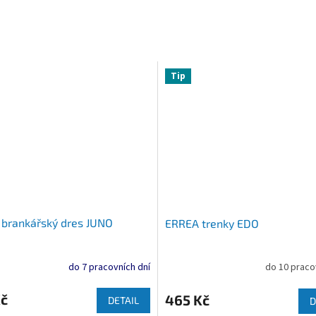
Tip
brankářský dres JUNO
ERREA trenky EDO
do 7 pracovních dní
do 10 praco
Kč
465 Kč
DETAIL
D