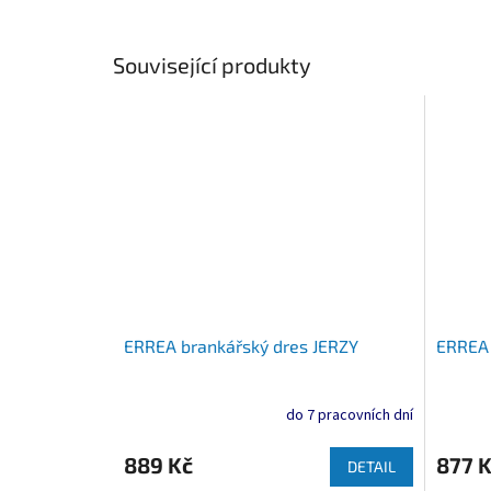
Související produkty
ERREA brankářský dres JERZY
ERREA 
do 7 pracovních dní
889 Kč
877 
DETAIL