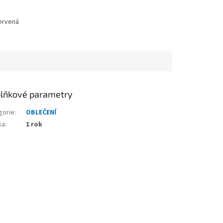
ervená
zelená
oranžová
světle žlutá
světle zelená
tmavě mo
lňkové parametry
gorie
:
OBLEČENÍ
ka
:
1 rok