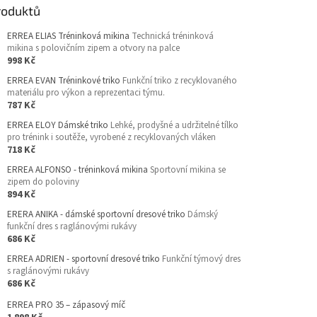
roduktů
ERREA ELIAS Tréninková mikina
Technická tréninková
mikina s polovičním zipem a otvory na palce
998 Kč
ERREA EVAN Tréninkové triko
Funkční triko z recyklovaného
materiálu pro výkon a reprezentaci týmu.
787 Kč
ERREA ELOY Dámské triko
Lehké, prodyšné a udržitelné tílko
pro trénink i soutěže, vyrobené z recyklovaných vláken
718 Kč
ERREA ALFONSO - tréninková mikina
Sportovní mikina se
zipem do poloviny
894 Kč
ERERA ANIKA - dámské sportovní dresové triko
Dámský
funkční dres s raglánovými rukávy
686 Kč
ERREA ADRIEN - sportovní dresové triko
Funkční týmový dres
s raglánovými rukávy
686 Kč
ERREA PRO 35 – zápasový míč