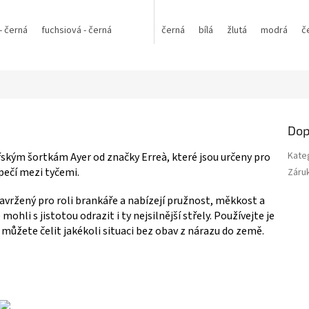
 - černá
 - černá
fuchsiová - černá
neon oranžová - černá
černá
bílá
žlutá
modrá
č
Dop
Kate
ářským šortkám Ayer od značky Erreà, které jsou určeny pro
zpečí mezi tyčemi.
Záru
avržený pro roli brankáře a nabízejí pružnost, měkkost a
mohli s jistotou odrazit i ty nejsilnější střely. Používejte je
e můžete čelit jakékoli situaci bez obav z nárazu do země.