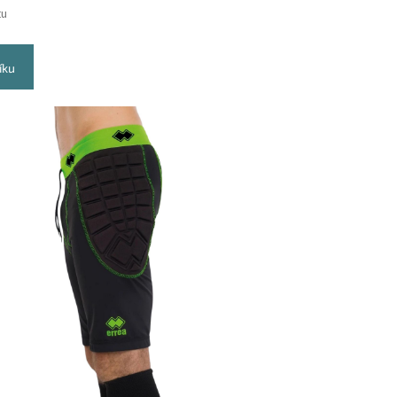
tu
íku