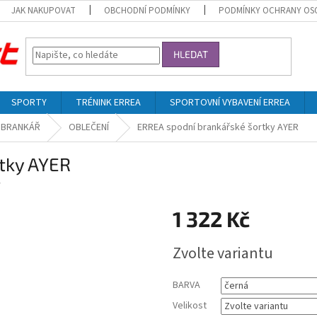
JAK NAKUPOVAT
OBCHODNÍ PODMÍNKY
PODMÍNKY OCHRANY OS
HLEDAT
SPORTY
TRÉNINK ERREA
SPORTOVNÍ VYBAVENÍ ERREA
BRANKÁŘ
OBLEČENÍ
ERREA spodní brankářské šortky AYER
tky AYER
´
1 322 Kč
Měrná
Zvolte variantu
cena:
BARVA
Velikost