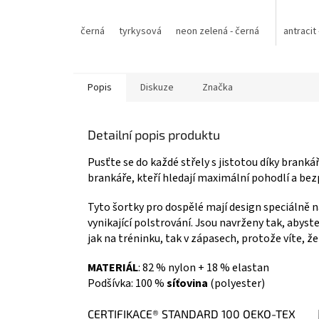
černá
tyrkysová
neon zelená - černá
neon žlutá
antracit
Popis
Diskuze
Značka
Detailní popis produktu
Pusťte se do každé střely s jistotou díky brank
brankáře, kteří hledají maximální pohodlí a be
Tyto šortky pro dospělé mají design speciálně n
vynikající polstrování. Jsou navrženy tak, abyste 
jak na tréninku, tak v zápasech, protože víte, ž
MATERIÁL
: 82 % nylon + 18 % elastan
Podšívka: 100 %
síťovina
(polyester)
CERTIFIKACE® STANDARD 100 OEKO-TEX