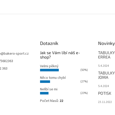
Dotazník
Novinky
Jak se Vám líbí náš e-
TABULKY
o
@
bakero-sport.cz
shop?
ERREA
75682363
Velmi pěkný
5.4.2024
2 363
(50%)
TABULKY
JOMA
Něco tomu chybí
(27%)
5.4.2024
Nelíbí se mi
POTISK
(23%)
Počet hlasů:
22
23.11.2022