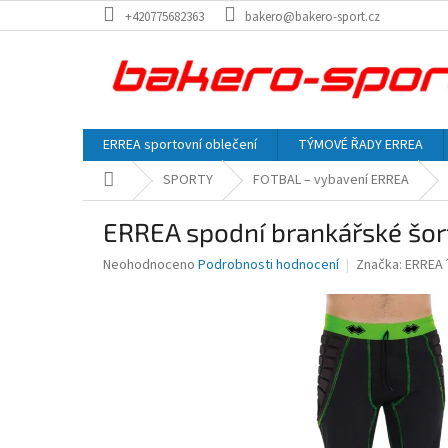
Přejít
+420775682363
bakero@bakero-sport.cz
na
obsah
ERREA sportovní oblečení
TÝMOVÉ ŘADY ERREA
Domů
SPORTY
FOTBAL – vybavení ERREA
ERREA spodní brankářské šor
Průměrné
Neohodnoceno
Podrobnosti hodnocení
Značka:
ERREA
hodnocení
produktu
je
0,0
z
5
hvězdiček.