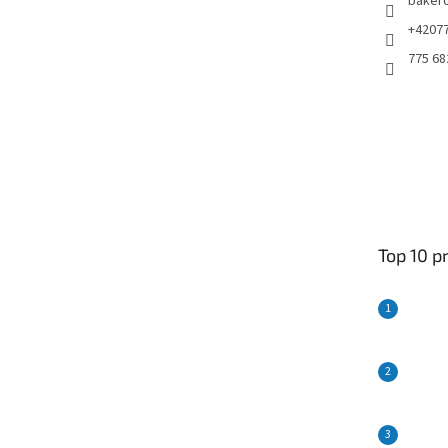
baker
+4207
775 68
Top 10 p