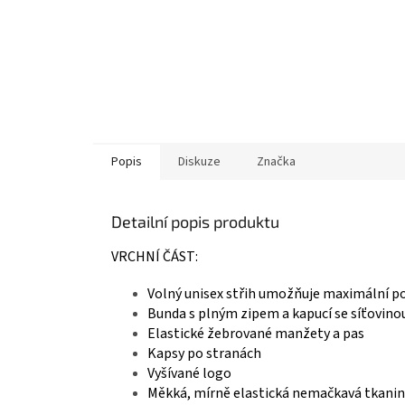
Popis
Diskuze
Značka
Detailní popis produktu
VRCHNÍ ČÁST:
Volný unisex střih umožňuje maximální p
Bunda s plným zipem a kapucí se síťovinou
Elastické žebrované manžety a pas
Kapsy po stranách
Vyšívané logo
Měkká, mírně elastická nemačkavá tkani