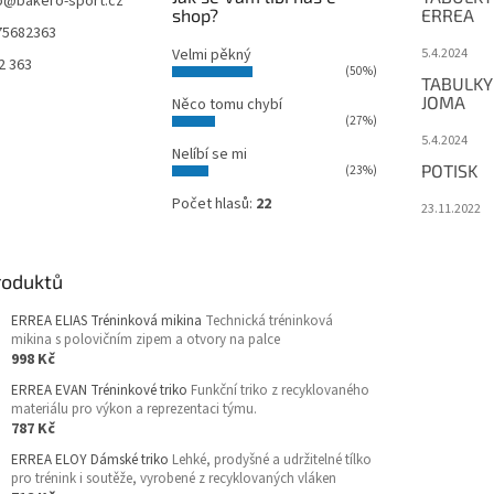
o
@
bakero-sport.cz
shop?
ERREA
75682363
Velmi pěkný
5.4.2024
2 363
(50%)
TABULKY
JOMA
Něco tomu chybí
(27%)
5.4.2024
Nelíbí se mi
POTISK
(23%)
Počet hlasů:
22
23.11.2022
roduktů
ERREA ELIAS Tréninková mikina
Technická tréninková
mikina s polovičním zipem a otvory na palce
998 Kč
ERREA EVAN Tréninkové triko
Funkční triko z recyklovaného
materiálu pro výkon a reprezentaci týmu.
787 Kč
ERREA ELOY Dámské triko
Lehké, prodyšné a udržitelné tílko
pro trénink i soutěže, vyrobené z recyklovaných vláken