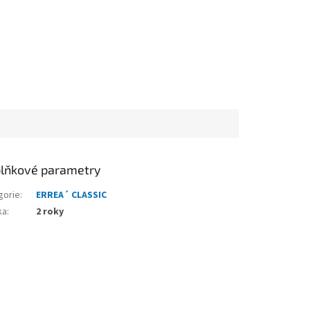
lňkové parametry
gorie
:
ERREA´ CLASSIC
ka
:
2 roky