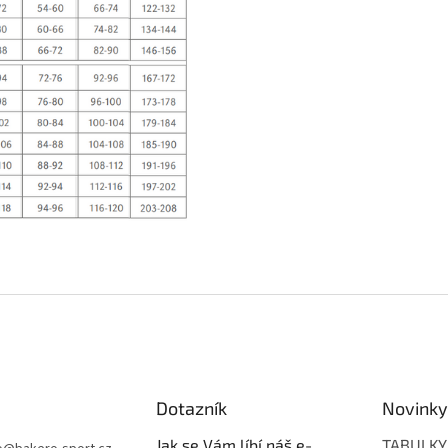
Dotazník
Novinky
Jak se Vám líbí náš e-
TABULKY