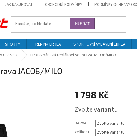
JAK NAKUPOVAT
OBCHODNÍ PODMÍNKY
PODMÍNKY OCHRANY OS
HLEDAT
SPORTY
TRÉNINK ERREA
SPORTOVNÍ VYBAVENÍ ERREA
A CLASSIC
ERREA pánská teplákoví souprava JACOB/MILO
prava JACOB/MILO
´
1 798 Kč
Měrná
Zvolte variantu
cena:
BARVA
Velikost