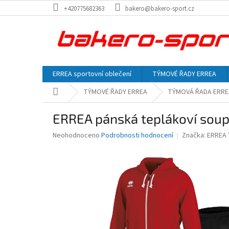
Přejít
+420775682363
bakero@bakero-sport.cz
na
obsah
ERREA sportovní oblečení
TÝMOVÉ ŘADY ERREA
Domů
TÝMOVÉ ŘADY ERREA
TÝMOVÁ ŘADA ERRE
ERREA pánská teplákoví sou
Průměrné
Neohodnoceno
Podrobnosti hodnocení
Značka:
ERREA
hodnocení
produktu
je
0,0
z
5
hvězdiček.