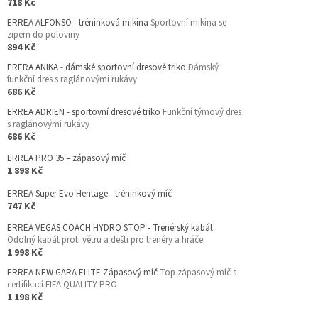
718 Kč
ERREA ALFONSO - tréninková mikina
Sportovní mikina se
zipem do poloviny
894 Kč
ERERA ANIKA - dámské sportovní dresové triko
Dámský
funkční dres s raglánovými rukávy
686 Kč
ERREA ADRIEN - sportovní dresové triko
Funkční týmový dres
s raglánovými rukávy
686 Kč
ERREA PRO 35 – zápasový míč
1 898 Kč
ERREA Super Evo Heritage - tréninkový míč
747 Kč
ERREA VEGAS COACH HYDRO STOP - Trenérský kabát
Odolný kabát proti větru a dešti pro trenéry a hráče
1 998 Kč
ERREA NEW GARA ELITE Zápasový míč
Top zápasový míč s
certifikací FIFA QUALITY PRO
1 198 Kč