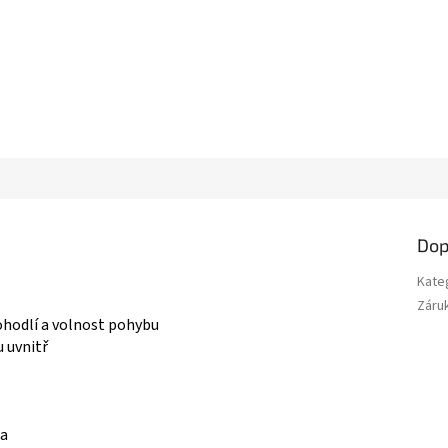
Dop
Kate
Záru
ohodlí a volnost pohybu
 uvnitř
na