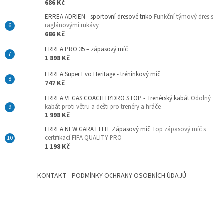
686 Kč
ERREA ADRIEN - sportovní dresové triko
Funkční týmový dres s
raglánovými rukávy
686 Kč
ERREA PRO 35 – zápasový míč
1 898 Kč
ERREA Super Evo Heritage - tréninkový míč
747 Kč
ERREA VEGAS COACH HYDRO STOP - Trenérský kabát
Odolný
kabát proti větru a dešti pro trenéry a hráče
1 998 Kč
ERREA NEW GARA ELITE Zápasový míč
Top zápasový míč s
certifikací FIFA QUALITY PRO
1 198 Kč
KONTAKT
PODMÍNKY OCHRANY OSOBNÍCH ÚDAJŮ