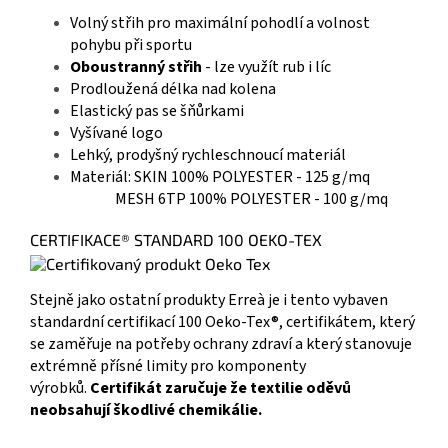
Volný střih pro maximální pohodlí a volnost
pohybu při sportu
Oboustranný střih
- lze využít rub i líc
Prodloužená délka nad kolena
Elastický pas se šňůrkami
Vyšívané logo
Lehký, prodyšný rychleschnoucí materiál
Materiál: SKIN 100% POLYESTER - 125 g/mq
MESH 6TP 100% POLYESTER - 100 g/mq
CERTIFIKACE® STANDARD 100 OEKO-TEX
Stejně jako ostatní produkty Erreà je i tento vybaven
standardní certifikací 100 Oeko-Tex®, certifikátem, který
se zaměřuje na potřeby ochrany zdraví a který stanovuje
extrémně přísné limity pro komponenty
výrobků.
Certifikát zaručuje že textilie oděvů
neobsahují škodlivé chemikálie.