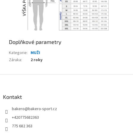
Doplňkové parametry
Kategorie
:
MUŽI
Záruka
:
2 roky
Z
á
p
a
Kontakt
t
bakero
@
bakero-sport.cz
í
+420775682363
775 682 363