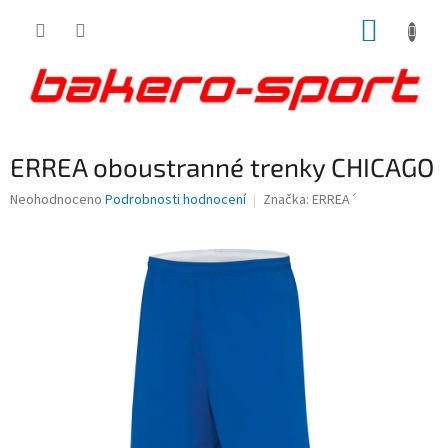
Přejít
NÁKUP
na
obsah
KOŠÍK
ERREA oboustranné trenky CHICAGO
Průměrné
Neohodnoceno
Podrobnosti hodnocení
Značka:
ERREA´
hodnocení
produktu
je
0,0
z
5
hvězdiček.