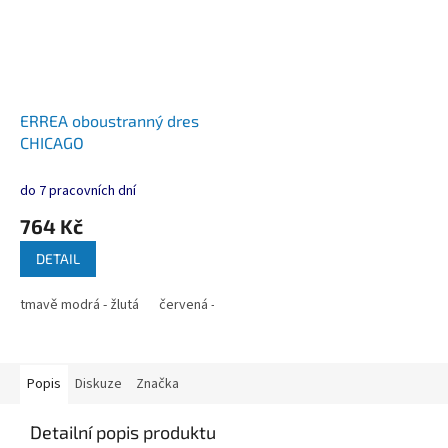
ERREA oboustranný dres
CHICAGO
do 7 pracovních dní
764 Kč
DETAIL
tmavě modrá - žlutá
červená - bílá
tmavě modrá - bílá
modrá - b
Popis
Diskuze
Značka
Detailní popis produktu