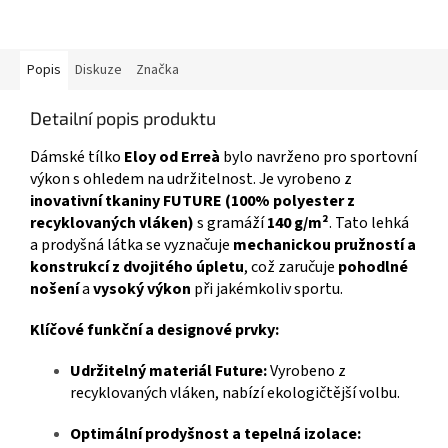
Popis
Diskuze
Značka
Detailní popis produktu
Dámské tílko
Eloy od Erreà
bylo navrženo pro sportovní
výkon s ohledem na udržitelnost. Je vyrobeno z
inovativní tkaniny FUTURE (100% polyester z
recyklovaných vláken)
s gramáží
140 g/m²
. Tato lehká
a prodyšná látka se vyznačuje
mechanickou pružností a
konstrukcí z dvojitého úpletu
, což zaručuje
pohodlné
nošení
a
vysoký výkon
při jakémkoliv sportu.
Klíčové funkční a designové prvky:
Udržitelný materiál Future:
Vyrobeno z
recyklovaných vláken, nabízí ekologičtější volbu.
Optimální prodyšnost a tepelná izolace: