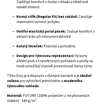
Zajišťuje komfort v horku i chladu a efektivně
odvádí vlhkost.
Rovný střih (Regular Fit) bez rukávů:
Zaručuje
maximální volnost pohybu.
Vnitřní elastický potní pásek:
Zvyšuje komfort v
oblasti krku při intenzivní aktivitě.
Kulatý límeček:
Klasický a pohodlný.
Design pro týmovou reprezentaci:
Výrazný
přední pruh s transferovým potiskem a pruhy na
hrudi umožňují stylově prezentovat barvy týmu.
Tílko Eloy je k dispozici v různých barvách a je
ideální
volbou
pro vytvoření jednotného a
moderního
týmového vzhledu
.
Materiál:
FUTURE (100% polyester z recyklovaných
vláken) - 140 g/m²