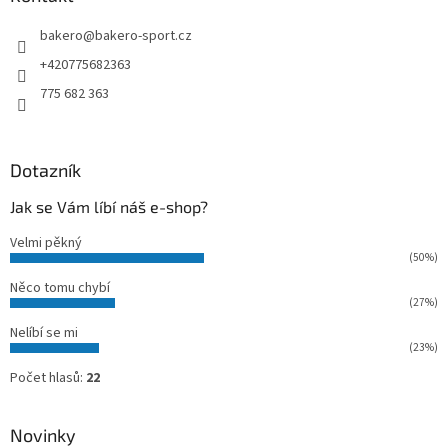
t
bakero
@
bakero-sport.cz
í
+420775682363
775 682 363
Dotazník
Jak se Vám líbí náš e-shop?
Velmi pěkný
(50%)
Něco tomu chybí
(27%)
Nelíbí se mi
(23%)
Počet hlasů:
22
Novinky