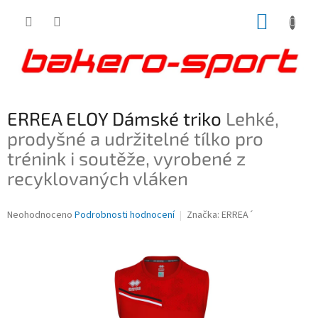
Přejít
NÁKUP
na
obsah
KOŠÍK
ERREA ELOY Dámské triko
Lehké,
prodyšné a udržitelné tílko pro
trénink i soutěže, vyrobené z
recyklovaných vláken
Průměrné
Neohodnoceno
Podrobnosti hodnocení
Značka:
ERREA´
hodnocení
produktu
je
0,0
z
5
hvězdiček.