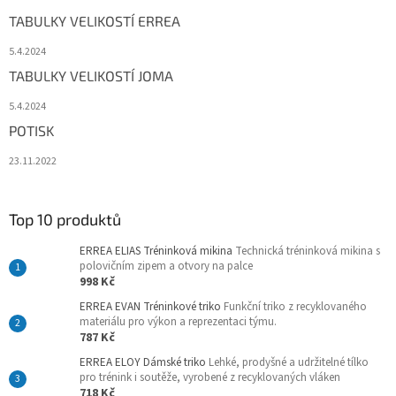
TABULKY VELIKOSTÍ ERREA
5.4.2024
TABULKY VELIKOSTÍ JOMA
5.4.2024
POTISK
23.11.2022
Top 10 produktů
ERREA ELIAS Tréninková mikina
Technická tréninková mikina s
polovičním zipem a otvory na palce
998 Kč
ERREA EVAN Tréninkové triko
Funkční triko z recyklovaného
materiálu pro výkon a reprezentaci týmu.
787 Kč
ERREA ELOY Dámské triko
Lehké, prodyšné a udržitelné tílko
pro trénink i soutěže, vyrobené z recyklovaných vláken
718 Kč