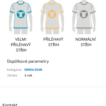
Doplňkové parametry
Kategorie
:
ERREA EVAN
Záruka
:
1 rok
Z
á
p
a
Kontakt