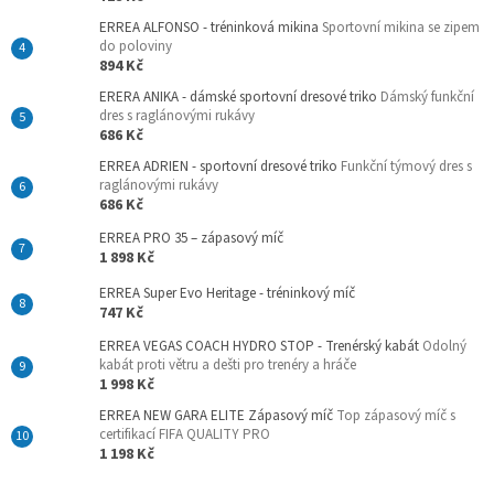
ERREA ALFONSO - tréninková mikina
Sportovní mikina se zipem
do poloviny
894 Kč
ERERA ANIKA - dámské sportovní dresové triko
Dámský funkční
dres s raglánovými rukávy
686 Kč
ERREA ADRIEN - sportovní dresové triko
Funkční týmový dres s
raglánovými rukávy
686 Kč
ERREA PRO 35 – zápasový míč
1 898 Kč
ERREA Super Evo Heritage - tréninkový míč
747 Kč
ERREA VEGAS COACH HYDRO STOP - Trenérský kabát
Odolný
kabát proti větru a dešti pro trenéry a hráče
1 998 Kč
ERREA NEW GARA ELITE Zápasový míč
Top zápasový míč s
certifikací FIFA QUALITY PRO
1 198 Kč