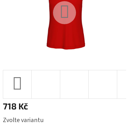
718 Kč
Měrná
Zvolte variantu
cena: