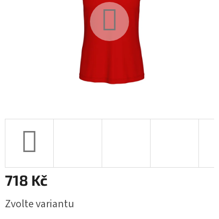
718 Kč
Měrná
Zvolte variantu
cena: