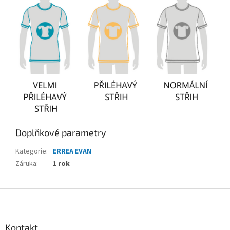
Doplňkové parametry
Kategorie
:
ERREA EVAN
Záruka
:
1 rok
Z
á
p
a
Kontakt