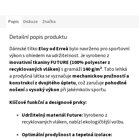
Popis
Diskuze
Značka
Detailní popis produktu
Dámské tílko
Eloy od Erreà
bylo navrženo pro sportovní
výkon s ohledem na udržitelnost. Je vyrobeno z
inovativní tkaniny FUTURE (100% polyester z
recyklovaných vláken)
s gramáží
140 g/m²
. Tato lehká
a prodyšná látka se vyznačuje
mechanickou pružností a
konstrukcí z dvojitého úpletu
, což zaručuje
pohodlné
nošení
a
vysoký výkon
při jakémkoliv sportu.
Klíčové funkční a designové prvky:
Udržitelný materiál Future:
Vyrobeno z
recyklovaných vláken, nabízí ekologičtější volbu.
Optimální prodyšnost a tepelná izolace: