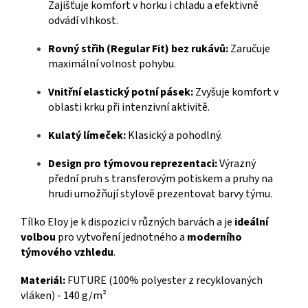
Zajišťuje komfort v horku i chladu a efektivně
odvádí vlhkost.
Rovný střih (Regular Fit) bez rukávů:
Zaručuje
maximální volnost pohybu.
Vnitřní elastický potní pásek:
Zvyšuje komfort v
oblasti krku při intenzivní aktivitě.
Kulatý límeček:
Klasický a pohodlný.
Design pro týmovou reprezentaci:
Výrazný
přední pruh s transferovým potiskem a pruhy na
hrudi umožňují stylově prezentovat barvy týmu.
Tílko Eloy je k dispozici v různých barvách a je
ideální
volbou
pro vytvoření jednotného a
moderního
týmového vzhledu
.
Materiál:
FUTURE (100% polyester z recyklovaných
vláken) - 140 g/m²