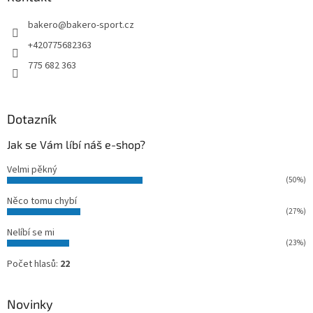
t
bakero
@
bakero-sport.cz
í
+420775682363
775 682 363
Dotazník
Jak se Vám líbí náš e-shop?
Velmi pěkný
(50%)
Něco tomu chybí
(27%)
Nelíbí se mi
(23%)
Počet hlasů:
22
Novinky