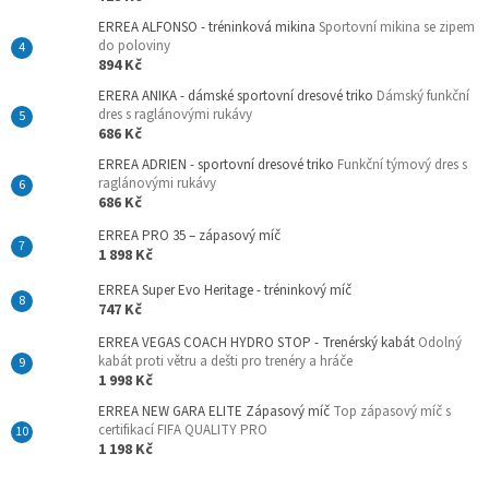
ERREA ALFONSO - tréninková mikina
Sportovní mikina se zipem
do poloviny
894 Kč
ERERA ANIKA - dámské sportovní dresové triko
Dámský funkční
dres s raglánovými rukávy
686 Kč
ERREA ADRIEN - sportovní dresové triko
Funkční týmový dres s
raglánovými rukávy
686 Kč
ERREA PRO 35 – zápasový míč
1 898 Kč
ERREA Super Evo Heritage - tréninkový míč
747 Kč
ERREA VEGAS COACH HYDRO STOP - Trenérský kabát
Odolný
kabát proti větru a dešti pro trenéry a hráče
1 998 Kč
ERREA NEW GARA ELITE Zápasový míč
Top zápasový míč s
certifikací FIFA QUALITY PRO
1 198 Kč