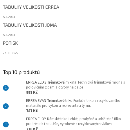
TABULKY VELIKOSTÍ ERREA
5.4.2024
TABULKY VELIKOSTÍ JOMA
5.4.2024
POTISK
23.11.2022
Top 10 produktů
ERREA ELIAS Tréninková mikina
Technická tréninková mikina s
polovičním zipem a otvory na palce
998 Kč
ERREA EVAN Tréninkové triko
Funkční triko z recyklovaného
materiálu pro výkon a reprezentaci týmu.
787 Kč
ERREA ELOY Dámské triko
Lehké, prodyšné a udržitelné tílko
pro trénink i soutěže, vyrobené z recyklovaných vláken
718 Kč