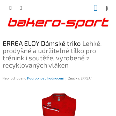
Přejít
NÁKUP
na
obsah
KOŠÍK
ERREA ELOY Dámské triko
Lehké,
prodyšné a udržitelné tílko pro
trénink i soutěže, vyrobené z
recyklovaných vláken
Průměrné
Neohodnoceno
Podrobnosti hodnocení
Značka:
ERREA´
hodnocení
produktu
je
0,0
z
5
hvězdiček.