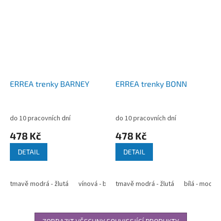
ERREA trenky BARNEY
ERREA trenky BONN
do 10 pracovních dní
do 10 pracovních dní
478 Kč
478 Kč
DETAIL
DETAIL
tmavě modrá - žlutá
vínová - bílá
tmavě modrá - žlutá
vínová - světle modrá
bílá - modrá
červená 