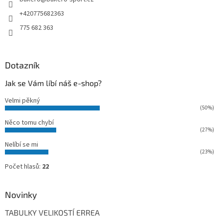
í
+420775682363
775 682 363
Dotazník
Jak se Vám líbí náš e-shop?
Velmi pěkný
(50%)
Něco tomu chybí
(27%)
Nelíbí se mi
(23%)
Počet hlasů:
22
Novinky
TABULKY VELIKOSTÍ ERREA