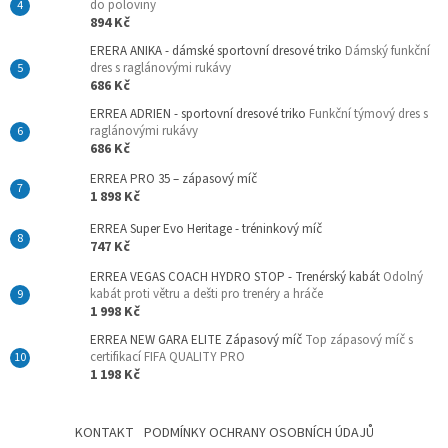
do poloviny
894 Kč
ERERA ANIKA - dámské sportovní dresové triko
Dámský funkční
dres s raglánovými rukávy
686 Kč
ERREA ADRIEN - sportovní dresové triko
Funkční týmový dres s
raglánovými rukávy
686 Kč
ERREA PRO 35 – zápasový míč
1 898 Kč
ERREA Super Evo Heritage - tréninkový míč
747 Kč
ERREA VEGAS COACH HYDRO STOP - Trenérský kabát
Odolný
kabát proti větru a dešti pro trenéry a hráče
1 998 Kč
ERREA NEW GARA ELITE Zápasový míč
Top zápasový míč s
certifikací FIFA QUALITY PRO
1 198 Kč
KONTAKT
PODMÍNKY OCHRANY OSOBNÍCH ÚDAJŮ