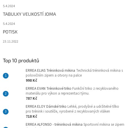
5.4.2024
TABULKY VELIKOSTÍ JOMA
5.4.2024
POTISK
23.11.2022
Top 10 produktů
ERREA ELIAS Tréninková mikina
Technická tréninková mikina s
polovičním zipem a otvory na palce
998 Kč
ERREA EVAN Tréninkové triko
Funkční triko z recyklovaného
materiálu pro výkon a reprezentaci týmu.
787 Kč
ERREA ELOY Dámské triko
Lehké, prodyšné a udržitelné tílko
pro trénink i soutěže, vyrobené z recyklovaných vláken
718 Kč
ERREA ALFONSO - tréninková mikina
Sportovní mikina se zipem