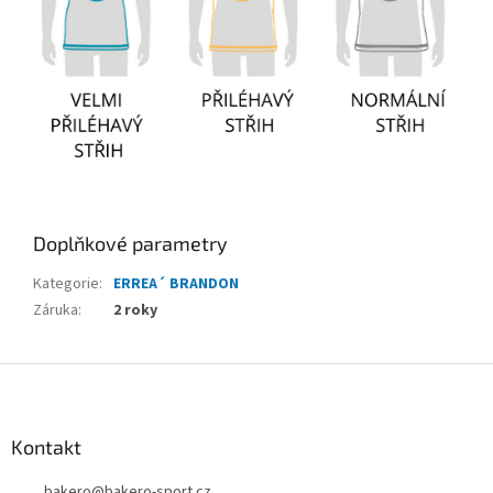
Doplňkové parametry
Kategorie
:
ERREA´ BRANDON
Záruka
:
2 roky
Z
á
p
a
Kontakt
t
bakero
@
bakero-sport.cz