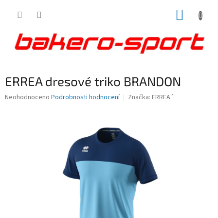
Přejít
NÁKUP
na
obsah
KOŠÍK
ERREA dresové triko BRANDON
Průměrné
Neohodnoceno
Podrobnosti hodnocení
Značka:
ERREA´
hodnocení
produktu
je
0,0
z
5
hvězdiček.