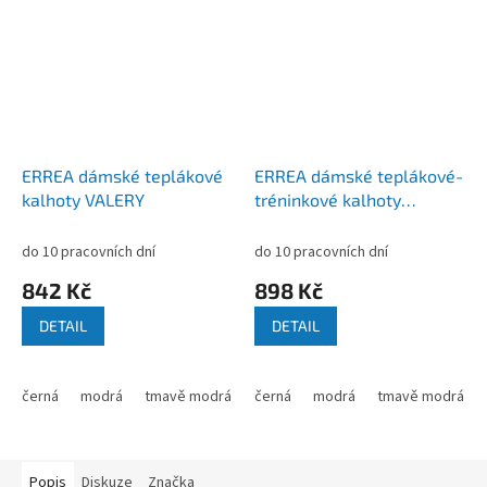
ERREA dámské teplákové
ERREA dámské teplákové-
kalhoty VALERY
tréninkové kalhoty
VANESSA 3.0
do 10 pracovních dní
do 10 pracovních dní
842 Kč
898 Kč
DETAIL
DETAIL
černá
modrá
tmavě modrá
černá
modrá
tmavě modrá
Popis
Diskuze
Značka