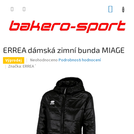
Přejít
NÁKUP
na
obsah
KOŠÍK
ERREA dámská zimní bunda MIAGE
Průměrné
Neohodnoceno
Podrobnosti hodnocení
Výprodej
hodnocení
Značka:
ERREA´
produktu
je
0,0
z
5
hvězdiček.