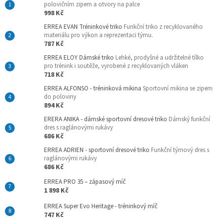
polovičním zipem a otvory na palce
998 Kč
ERREA EVAN Tréninkové triko
Funkční triko z recyklovaného
materiálu pro výkon a reprezentaci týmu.
787 Kč
ERREA ELOY Dámské triko
Lehké, prodyšné a udržitelné tílko
pro trénink i soutěže, vyrobené z recyklovaných vláken
718 Kč
ERREA ALFONSO - tréninková mikina
Sportovní mikina se zipem
do poloviny
894 Kč
ERERA ANIKA - dámské sportovní dresové triko
Dámský funkční
dres s raglánovými rukávy
686 Kč
ERREA ADRIEN - sportovní dresové triko
Funkční týmový dres s
raglánovými rukávy
686 Kč
ERREA PRO 35 – zápasový míč
1 898 Kč
ERREA Super Evo Heritage - tréninkový míč
747 Kč