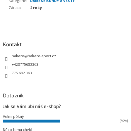
Kategorie
:
DÁMSKÉ BUNDY A VESTY
Záruka
:
2 roky
Z
á
p
a
Kontakt
t
bakero
@
bakero-sport.cz
í
+420775682363
775 682 363
Dotazník
Jak se Vám líbí náš e-shop?
Velmi pěkný
(50%)
Něco tomu chybí