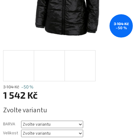
3 104 Kč
–50 %
3 104 Kč
–50 %
1 542 Kč
Měrná
Zvolte variantu
cena:
BARVA
Velikost