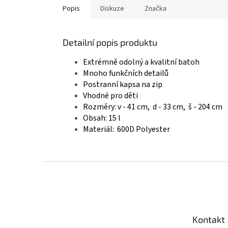
Popis
Diskuze
Značka
Detailní popis produktu
Extrémně odolný a kvalitní batoh
Mnoho funkčních detailů
Postranní kapsa na zip
Vhodné pro děti
Rozměry: v - 41 cm, d - 33 cm, š - 204 cm
Obsah: 15 l
Materiál: 600D Polyester
Z
á
p
a
t
Kontakt
í