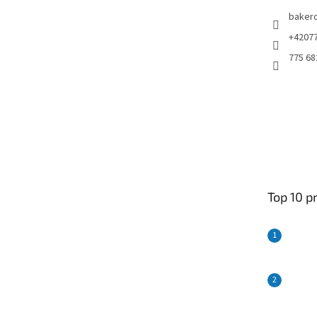
baker
+4207
775 68
Top 10 p