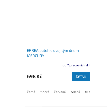
ERREA batoh s dvojitým dnem
MERCURY
do 7 pracovních dní
698 Kč
DETAIL
černá
modrá
červená
zelená
tmavě modrá