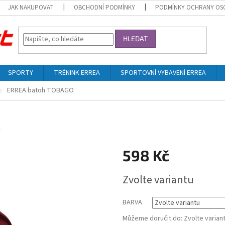
JAK NAKUPOVAT
OBCHODNÍ PODMÍNKY
PODMÍNKY OCHRANY OS
HLEDAT
SPORTY
TRÉNINK ERREA
SPORTOVNÍ VYBAVENÍ ERREA
ERREA batoh TOBAGO
´
598 Kč
Měrná
Zvolte variantu
cena:
BARVA
Můžeme doručit do:
Zvolte varian