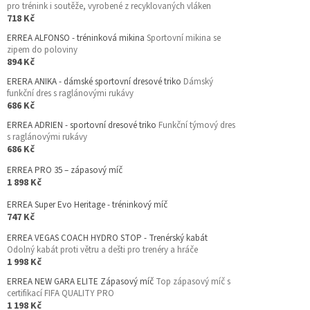
pro trénink i soutěže, vyrobené z recyklovaných vláken
718 Kč
ERREA ALFONSO - tréninková mikina
Sportovní mikina se
zipem do poloviny
894 Kč
ERERA ANIKA - dámské sportovní dresové triko
Dámský
funkční dres s raglánovými rukávy
686 Kč
ERREA ADRIEN - sportovní dresové triko
Funkční týmový dres
s raglánovými rukávy
686 Kč
ERREA PRO 35 – zápasový míč
1 898 Kč
ERREA Super Evo Heritage - tréninkový míč
747 Kč
ERREA VEGAS COACH HYDRO STOP - Trenérský kabát
Odolný kabát proti větru a dešti pro trenéry a hráče
1 998 Kč
ERREA NEW GARA ELITE Zápasový míč
Top zápasový míč s
certifikací FIFA QUALITY PRO
1 198 Kč