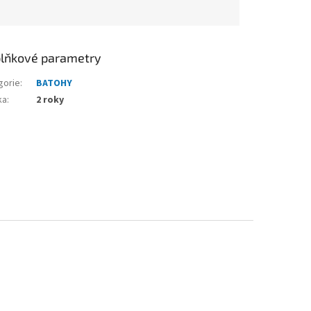
lňkové parametry
gorie
:
BATOHY
ka
:
2 roky