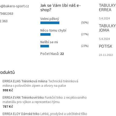
Jak se Vám líbí náš e-
TABULKY
o
@
bakero-sport.cz
shop?
ERREA
75682363
Velmi pěkný
5.4.2024
2 363
(50%)
TABULKY
JOMA
Něco tomu chybí
(27%)
5.4.2024
Nelíbí se mi
POTISK
(23%)
Počet hlasů:
22
23.11.2022
roduktů
ERREA ELIAS Tréninková mikina
Technická tréninková
mikina s polovičním zipem a otvory na palce
998 Kč
ERREA EVAN Tréninkové triko
Funkční triko z recyklovaného
materiálu pro výkon a reprezentaci týmu.
787 Kč
ERREA ELOY Dámské triko
Lehké, prodyšné a udržitelné tílko