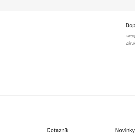
Dop
Kate
Záru
Dotazník
Novinky