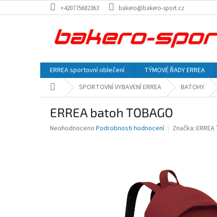
Přejít
+420775682363
bakero@bakero-sport.cz
na
obsah
ERREA sportovní oblečení
TÝMOVÉ ŘADY ERREA
Domů
SPORTOVNÍ VYBAVENÍ ERREA
BATOHY
ERREA batoh TOBAGO
Průměrné
Neohodnoceno
Podrobnosti hodnocení
Značka:
ERREA
hodnocení
produktu
je
0,0
z
5
hvězdiček.