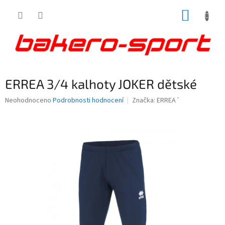
Přejít
NÁKUP
na
obsah
KOŠÍK
ERREA 3/4 kalhoty JOKER dětské
Průměrné
Neohodnoceno
Podrobnosti hodnocení
Značka:
ERREA´
hodnocení
produktu
je
0,0
z
5
hvězdiček.