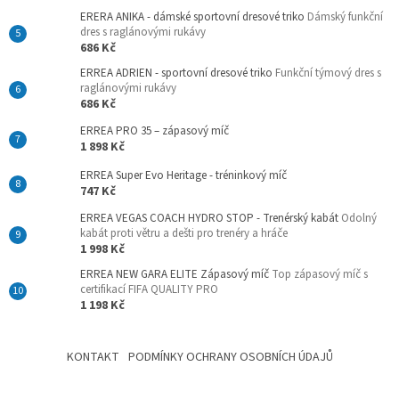
ERERA ANIKA - dámské sportovní dresové triko
Dámský funkční
dres s raglánovými rukávy
686 Kč
ERREA ADRIEN - sportovní dresové triko
Funkční týmový dres s
raglánovými rukávy
686 Kč
ERREA PRO 35 – zápasový míč
1 898 Kč
ERREA Super Evo Heritage - tréninkový míč
747 Kč
ERREA VEGAS COACH HYDRO STOP - Trenérský kabát
Odolný
kabát proti větru a dešti pro trenéry a hráče
1 998 Kč
ERREA NEW GARA ELITE Zápasový míč
Top zápasový míč s
certifikací FIFA QUALITY PRO
1 198 Kč
KONTAKT
PODMÍNKY OCHRANY OSOBNÍCH ÚDAJŮ