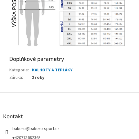
Doplňkové parametry
Kategorie
:
KALHOTY A TEPLÁKY
Záruka
:
2 roky
Z
á
p
a
Kontakt
t
bakero
@
bakero-sport.cz
í
+420775682363