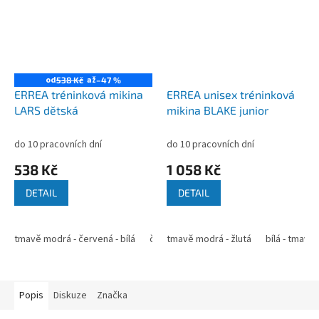
od
až
538 Kč
–47 %
ERREA tréninková mikina
ERREA unisex tréninková
LARS dětská
mikina BLAKE junior
do 10 pracovních dní
do 10 pracovních dní
538 Kč
1 058 Kč
DETAIL
DETAIL
tmavě modrá - červená - bílá
černá - antracit - bílá
tmavě modrá - žlutá
červená - černá -
bílá - tmavě
Popis
Diskuze
Značka