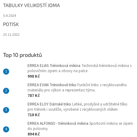
TABULKY VELIKOSTÍ JOMA
5.4.2024
POTISK
23.11.2022
Top 10 produktů
ERREA ELIAS Tréninková mikina
Technická tréninková mikina s
polovičním zipem a otvory na palce
998 Kč
ERREA EVAN Tréninkové triko
Funkční triko z recyklovaného
materiálu pro výkon a reprezentaci týmu.
787 Kč
ERREA ELOY Dámské triko
Lehké, prodyšné a udržitelné tílko
pro trénink i soutěže, vyrobené z recyklovaných vláken
718 Kč
ERREA ALFONSO - tréninková mikina
Sportovní mikina se zipem
do poloviny
894 Kč